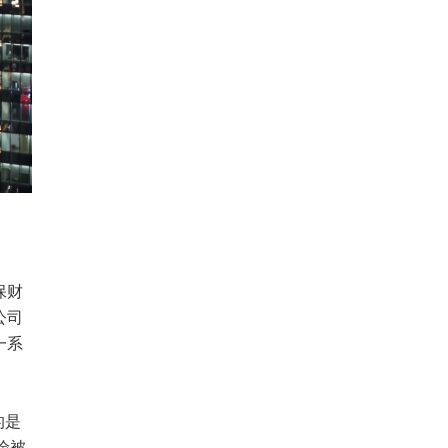
保财
公司
一系
的是
险被