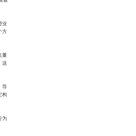
贷业
个方
名董
。这
，导
定构
行为