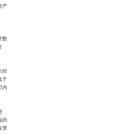
资产
计数
行
未经
低于
司内
贷
险的
投资