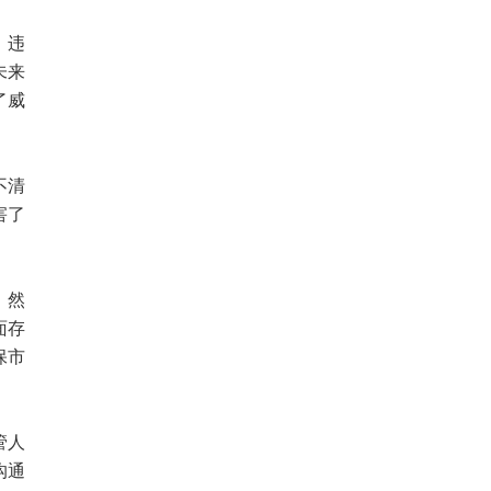
。违
未来
了威
不清
害了
。然
面存
保市
管人
沟通