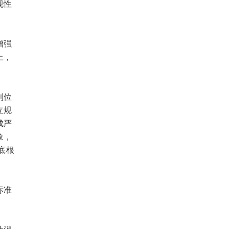
规性
增强
上，
到位
立规
成严
象，
底根
标准