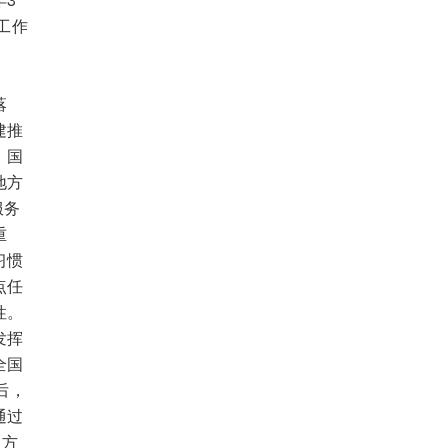
工作
落
建推
、国
地方
服务
重
习惯
点任
性。
发挥
全国
后，
通过
官方