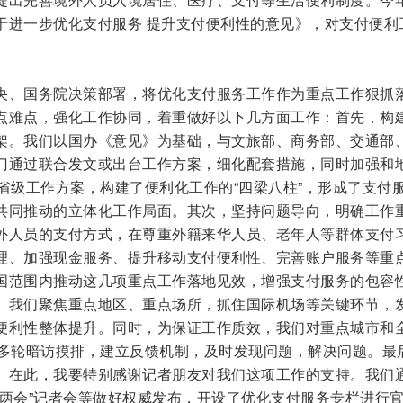
于进一步优化支付服务 提升支付便利性的意见》，对支付便利
央、国务院决策部署，将优化支付服务工作作为重点工作狠抓
点难点，强化工作协同，着重做好以下几方面工作：首先，构
架。我们以国办《意见》为基础，与文旅部、商务部、交通部
门通过联合发文或出台工作方案，细化配套措施，同时加强和
省级工作方案，构建了便利化工作的“四梁八柱”，形成了支付
共同推动的立体化工作局面。其次，坚持问题导向，明确工作
外人员的支付方式，在尊重外籍来华人员、老年人等群体支付
理、加强现金服务、提升移动支付便利性、完善账户服务等重
国范围内推动这几项重点工作落地见效，增强支付服务的包容
。我们聚焦重点地区、重点场所，抓住国际机场等关键环节，
便利性整体提升。同时，为保证工作质效，我们对重点城市和
了多轮暗访摸排，建立反馈机制，及时发现问题，解决问题。最
。在此，我要特别感谢记者朋友对我们这项工作的支持。我们
“两会”记者会等做好权威发布，开设了优化支付服务专栏进行