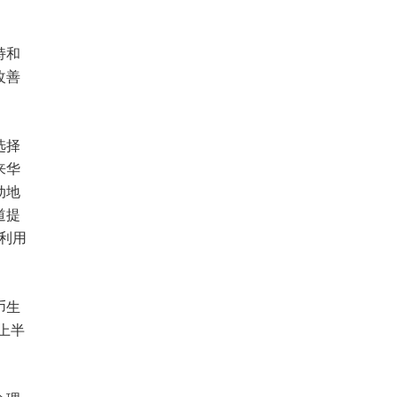
持和
改善
选择
来华
动地
道提
利用
币生
上半