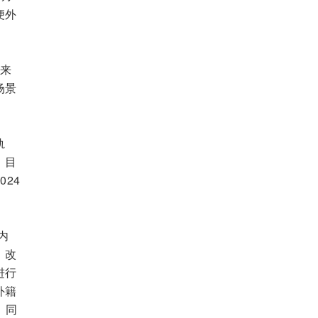
便外
籍来
场景
轨
。目
24
内
，改
进行
外籍
，同