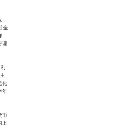
发
后金
部
管理
便利
长主
元化
半年
货币
绍上