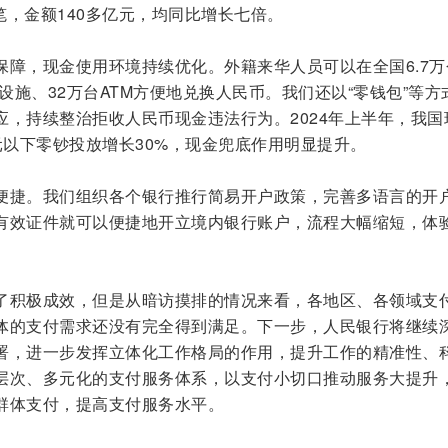
万笔，金额140多亿元，均同比增长七倍。
保障，现金使用环境持续优化。外籍来华人员可以在全国6.7万
换设施、32万台ATM方便地兑换人民币。我们还以“零钱包”等方
应，持续整治拒收人民币现金违法行为。2024年上半年，我国
元以下零钞投放增长30%，现金兜底作用明显提升。
便捷。我们组织各个银行推行简易开户政策，完善多语言的开
有效证件就可以便捷地开立境内银行账户，流程大幅缩短，体
了积极成效，但是从暗访摸排的情况来看，各地区、各领域支
体的支付需求还没有完全得到满足。下一步，人民银行将继续
署，进一步发挥立体化工作格局的作用，提升工作的精准性、
层次、多元化的支付服务体系，以支付小切口推动服务大提升
群体支付，提高支付服务水平。