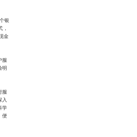
个银
式，
现金
户服
验明
付服
深入
科学
，便