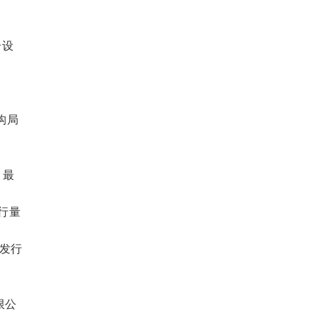
合设
构局
，最
行量
大发行
限公