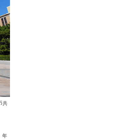
币共
、年