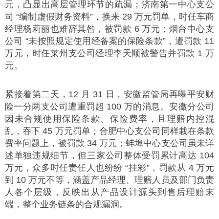
元，凸显出高层管理环节的疏漏；济南第一中心支公
司 “编制虚假财务资料”，换来 29 万元罚单，时任车商
经理杨莉丽也难辞其咎，被罚款 6 万元；烟台中心支
公司 “未按照规定使用经备案的保险条款”，遭罚款 11
万元，时任莱州支公司经理李天顺被警告并罚款 1 万
元。
紧接着第二天，12 月 31 日，安徽监管局再曝平安财
险一分两支公司遭重罚超 100 万的消息。安徽分公司
因未合规使用保险条款、保险费率，且理赔内控混
乱，吞下 45 万元罚单；合肥中心支公司同样栽在条款
费率问题上，被罚款 34 万元；蚌埠中心支公司虽未详
述单独违规细节，但三家公司整体受罚累计高达 104
万元，众多时任责任人也纷纷 “挂彩”，罚款从 4 万元
到 10 万元不等，涵盖产品经理、理赔人员及部门负责
人各个层级，反映出从产品设计源头到售后理赔末
端，整个业务链条的合规漏洞。