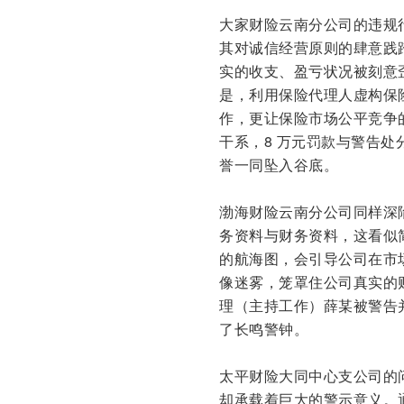
大家财险云南分公司的违规
其对诚信经营原则的肆意践踏
实的收支、盈亏状况被刻意
是，利用保险代理人虚构保
作，更让保险市场公平竞争
干系，8 万元罚款与警告
誉一同坠入谷底。
渤海财险云南分公司同样深
务资料与财务资料，这看似简
的航海图，会引导公司在市
像迷雾，笼罩住公司真实的
理（主持工作）薛某被警告
了长鸣警钟。
太平财险大同中心支公司的问
却承载着巨大的警示意义。