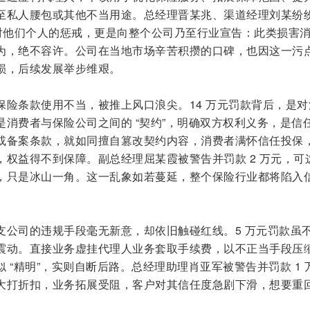
至私人腰包或其他不当用途。总经理晋某兆、渠道经理刘某纷
是对他们个人的惩戒，更是向整个公司乃至行业宣告：此类损害
为，绝不容许。公司在当地市场辛苦积攒的口碑，也因这一污
损，后续发展举步维艰。
保险条款使用不当，被推上风口浪尖。14 万元罚款背后，是对
消费者与保险公司之间的 “契约”，明确双方权利义务，是信
或备案条款，就如同擅自篡改契约内容，消费者满怀信任投保
，权益得不到保障。副总经理屈某霞被警告并罚款 2 万元，可
，只是冰山一角。这一乱象如若蔓延，整个保险行业都将陷入
支公司的违规手段毫无新意，却依旧触碰红线。5 万元罚款虽
震动。直接业务虚挂代理人业务套取手续费，以不正当手段压
 “精明”，实则自断后路。总经理助理肖亚军被警告并罚款 1 
大打折扣，业务拓展受阻，客户对其信任度急剧下滑，想要重