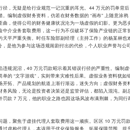
行径，无疑是给行业规范一记沉重的耳光。44 万元的罚单背后
。编制虚假财务资料，仿若在财务数据的 “画布” 上随意涂鸦
歪曲，使得公司的财务健康状况沦为一场虚假的幻影。更为恶
险中介业务套取费用，这一行为不仅破坏了保险产业链的正常
的天平严重失衡。时任车险部副经理（主持工作）的杨某林也
处分，是他为参与这场违规闹剧付出的代价，个人职业声誉与公
陷违规泥沼，40 万元罚款昭示着其错误行径的严重性。编制虚
单的 “文字游戏”，实则带来灾难性后果。虚假业务资料犹如
场开拓、产品规划的航道上渐行渐远，迷失方向；虚假财务资
财务风险，无论是投资者决策还是监管评估，都陷入混沌。副
并罚款 7 万元，他的职业之路也因这场风波布满荆棘，为同行
题，聚焦于虚挂代理人套取费用这一顽疾。区区 10 万元罚
通过虚构代理人，本该用于优化保险服务、拓展保障范围、提