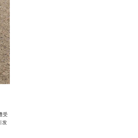
遭受
引发