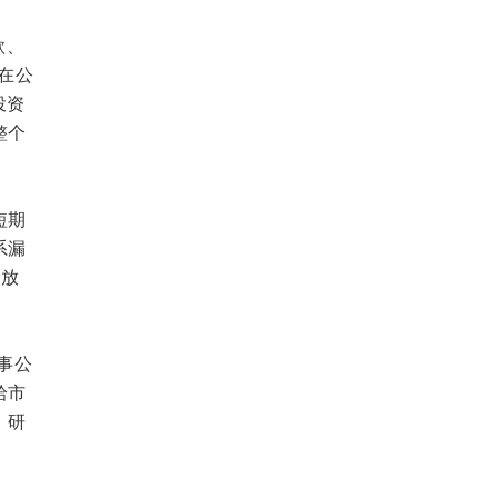
款、
埋在公
投资
整个
短期
系漏
“放
事公
拾市
，研