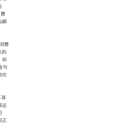
纷
消费
点瞬
消费
任的
，却
这与
信任
不算
缩运
万
回正