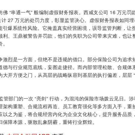
佛 “串通一气” 般编制虚假财务报表。西咸支公司 16 万元罚
，共计 27 万元的处罚力度，彰显监管决心。虚假财务报表如同
可能引爆系统性风险。它掩盖真实经营困境，误导监管判断，让
顺利、王鼎被警告并罚款，他们的失职为公司带来灾难，也让
价。
争激烈是一方面，但绝不是违规的借口。部分保险公司为追求
道德与行业规范底线，妄图走捷径。而内部管理松散、合规体
为大开方便之门，从高层的战略纵容到基层的执行偏差，层层 
是监管部门的一次 “亮剑” 行动，为混沌的保险市场拨云见日。涉
理架构重塑、合规流程再造、员工教育强化等多方面入手，重
应以之为鉴，将合规经营内化为企业文化核心，提升服务品质
归保障本源，驱散乱象阴霾，重铸行业辉煌。