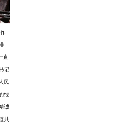
展作
排
一直
书记
人民
的经
精诚
道共