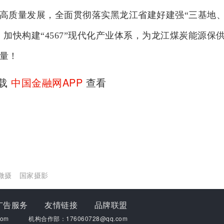
高质量发展，全面贯彻落实黑龙江省建好建强“三基地
加快构建“4567”现代化产业体系，为龙江煤炭能源保
量！
下载
中国金融网APP
查看
微摄
国家摄影
广告服务
友情链接
品牌联盟
om
机构合作部：176060728@qq.com