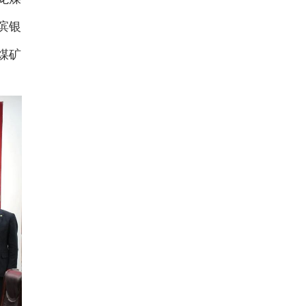
滨银
煤矿