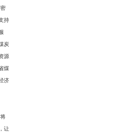
紧密
支持
服
煤炭
资源
省煤
经济
行将
，让