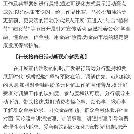
工作及典型案例进行展播,通过可视化方式展示活动亮点
成效;以消保集市快闪、绘画作品比赛、马拉松加油站等
更新颖、更灵活的活动形式深入开展“五进入”,结合“植树
节”“妇女节”等节日开展针对宣传活动,点燃社会公众“学金
融、懂金融、信金融、用金融”热情,为金融市场的稳定健
康发展保驾护航。
【行长接待日活动听民心解民意】
在开展宣传活动的同时,广发银行清远分行坚持和发
展新时代“枫桥经验”,坚持预防在前、调解优先、就地解决
的原则,加强对金融纠纷多元化解工作的宣传普及,提升消
费者对调解工作的认知度、参与度和认可度。分行领导主
动下访、带头接访,紧盯消费者操心事、烦心事、揪心事,
了解群众金融诉求、群众金融难题、群众金融体验,在“面
对面”问冷暖中讲清法理、讲明事理、讲透情理,引导消费
者理性表达诉求、妥善解决纠纷,深化“治未病”机制,把矛