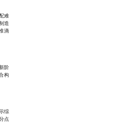
配难
制造
准滴
新阶
合构
示综
分点