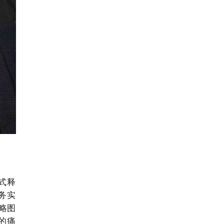
式释
务实
略图
的痛