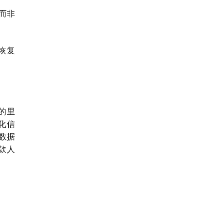
而非
恢复
的里
化信
数据
款人