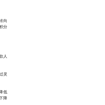
转向
积分
款人
过灵
降低
下降