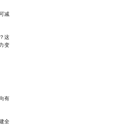
可减
？这
力变
向有
建全