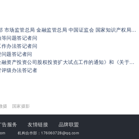
中国人民银行 工业和信息化部 市场监管总局 金融监管总局 中国证监会 国家知识产权局 国家网信办 国家外汇局 有关负责人就《金融产品网络营销管理办法》答记者问
融等问题答记者问
工作办法答记者问
贷问题答记者问
金融监管总局就《关于做好金融资产投资公司股权投资扩大试点工作的通知》和《关于扩大金融资产投资公司股权投资试点范围的通知》答记者问
管评级办法答记者
微摄
国家摄影
广告服务
友情链接
品牌联盟
om
机构合作部：176060728@qq.com