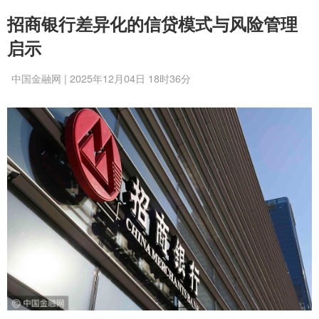
招商银行差异化的信贷模式与风险管理
启示
中国金融网 | 2025年12月04日 18时36分