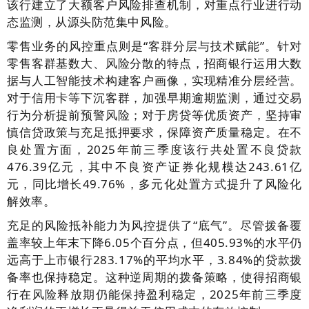
该行建立了大额客户风险排查机制，对重点行业进行动
态监测，从源头防范集中风险。
零售业务的风控重点则是“客群分层与技术赋能”。针对
零售客群基数大、风险分散的特点，招商银行运用大数
据与人工智能技术构建客户画像，实现精准分层经营。
对于信用卡等下沉客群，加强早期逾期监测，通过交易
行为分析提前预警风险；对于房贷等优质资产，坚持审
慎信贷政策与充足抵押要求，保障资产质量稳定。在不
良处置方面，2025年前三季度该行共处置不良贷款
476.39亿元，其中不良资产证券化规模达243.61亿
元，同比增长49.76%，多元化处置方式提升了风险化
解效率。
充足的风险抵补能力为风控提供了“底气”。尽管拨备覆
盖率较上年末下降6.05个百分点，但405.93%的水平仍
远高于上市银行283.17%的平均水平，3.84%的贷款拨
备率也保持稳定。这种逆周期的拨备策略，使得招商银
行在风险释放期仍能保持盈利稳定，2025年前三季度