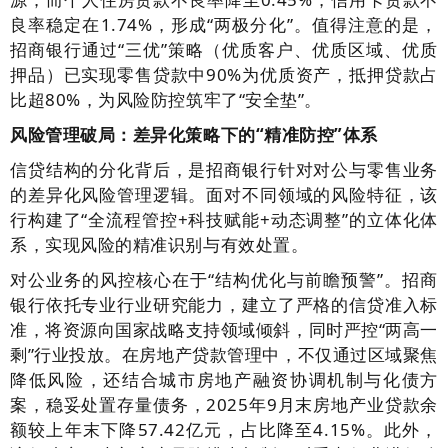
良率稳定在1.74%，形成“两极分化”。值得注意的是，
招商银行通过“三优”策略（优质客户、优质区域、优质
押品）已实现零售贷款中90%为优质资产，抵押贷款占
比超80%，为风险防控筑牢了“安全垫”。
风险管理破局：差异化策略下的“精准防控”体系
信贷结构的分化背后，是招商银行针对对公与零售业务
的差异化风险管理逻辑。面对不同领域的风险特征，该
行构建了“全流程管控+科技赋能+动态调整”的立体化体
系，实现风险的精准识别与有效处置。
对公业务的风控核心在于“结构优化与前瞻预警”。招商
银行依托专业行业研究能力，建立了严格的信贷准入标
准，将资源向国家战略支持领域倾斜，同时严控“两高一
剩”行业投放。在房地产贷款管理中，不仅通过区域聚焦
降低风险，还结合城市房地产融资协调机制与化债方
案，稳妥处置存量债务，2025年9月末房地产业贷款余
额较上年末下降57.42亿元，占比降至4.15%。此外，