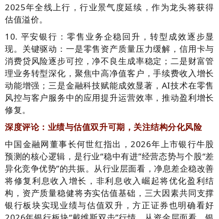
2025年全线上行，行业景气度延续，作为龙头将获得
估值溢价。
10. 平安银行：零售业务企稳回升，转型成效逐步显
现。关键驱动：一是零售资产质量压力缓解，信用卡与
消费贷风险逐步可控，净不良生成率稳定；二是财富管
理业务转型深化，聚焦中高净值客户，手续费收入增长
动能增强；三是金融科技赋能成效显著，AI技术在零售
风控与客户服务中的应用提升运营效率，推动盈利增长
修复。
深度评论：业绩与估值双升可期，关注结构分化风险
中国金融网董事长何世红指出，2026年上市银行牛股
预测的核心逻辑，是行业“稳中有进”经营态势与个股“差
异化竞争优势”的共振。从行业层面看，净息差企稳改善
将修复利息收入增长，非利息收入崛起将优化盈利结
构，资产质量稳健将夯实估值基础，三大因素共同支撑
银行板块实现业绩与估值双升，方正证券也明确看好
2026年银行板块“戴维斯双击”行情。从资金层面看，银