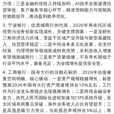
力强；三是金融科技投入持续加码，AI技术全面渗透信
贷审批、客户服务等核心环节，精准营销能力与智能风
控效能提升，推动盈利效率优化。
3. 宁波银行：优质城商行的代表，2026年将依托区域
优势与业务创新实现成长。关键支撑因素：一是深耕长
三角经济活力区域，受益于区域产业升级与新型基建投
入，信贷需求稳定；二是中间业务多元化发展，在支付
结算、代理理财等领域形成特色优势，非利息收入增速
有望领跑城商行；三是资产质量稳健，不良率长期低于
行业平均水平，拨备充足，为业绩增长提供安全垫。
4. 工商银行：国有大行的压舱石标的，2026年估值修
复空间明确。核心驱动：一是资产规模稳健增长，标普
预测2026年国有大行资产增速维持在10%左右，工行
作为行业龙头将稳步兑现规模增长；二是跨境金融业务
发力，依托人民币国际化进程加速与CIPS系统升级，亚
太区域布局重点突破，海外业务收入占比有望提升；三
是高股息吸引力突出，当前股息率维持在5%以上，将