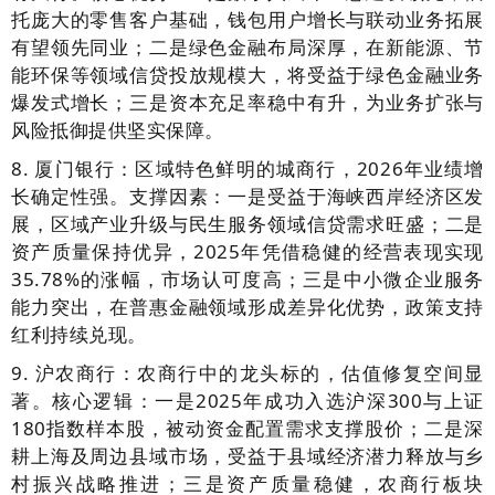
托庞大的零售客户基础，钱包用户增长与联动业务拓展
有望领先同业；二是绿色金融布局深厚，在新能源、节
能环保等领域信贷投放规模大，将受益于绿色金融业务
爆发式增长；三是资本充足率稳中有升，为业务扩张与
风险抵御提供坚实保障。
8. 厦门银行：区域特色鲜明的城商行，2026年业绩增
长确定性强。支撑因素：一是受益于海峡西岸经济区发
展，区域产业升级与民生服务领域信贷需求旺盛；二是
资产质量保持优异，2025年凭借稳健的经营表现实现
35.78%的涨幅，市场认可度高；三是中小微企业服务
能力突出，在普惠金融领域形成差异化优势，政策支持
红利持续兑现。
9. 沪农商行：农商行中的龙头标的，估值修复空间显
著。核心逻辑：一是2025年成功入选沪深300与上证
180指数样本股，被动资金配置需求支撑股价；二是深
耕上海及周边县域市场，受益于县域经济潜力释放与乡
村振兴战略推进；三是资产质量稳健，农商行板块