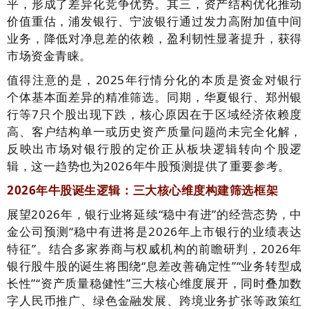
平，形成了差异化竞争优势。其三，资产结构优化推动
价值重估，浦发银行、宁波银行通过发力高附加值中间
业务，降低对净息差的依赖，盈利韧性显著提升，获得
市场资金青睐。
值得注意的是，2025年行情分化的本质是资金对银行
个体基本面差异的精准筛选。同期，华夏银行、郑州银
行等7只个股出现下跌，核心原因在于区域经济依赖度
高、客户结构单一或历史资产质量问题尚未完全化解，
反映出市场对银行股的定价正从板块逻辑转向个股逻
辑，这一趋势也为2026年牛股预测提供了重要参考。
2026年牛股诞生逻辑：三大核心维度构建筛选框架
展望2026年，银行业将延续“稳中有进”的经营态势，中
金公司预测“稳中有进将是2026年上市银行的业绩表达
特征”。结合多家券商与权威机构的前瞻研判，2026年
银行股牛股的诞生将围绕“息差改善确定性”“业务转型成
长性”“资产质量稳健性”三大核心维度展开，同时叠加数
字人民币推广、绿色金融发展、跨境业务扩张等政策红