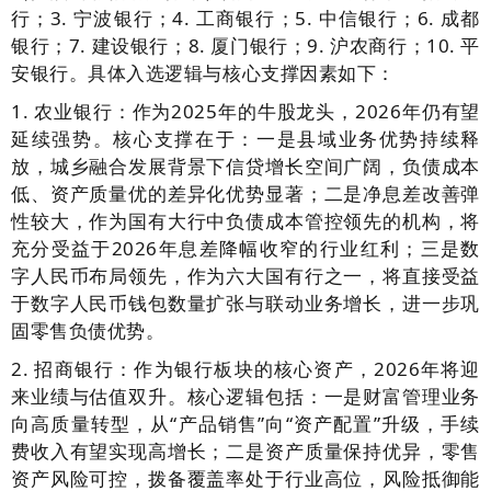
行；3. 宁波银行；4. 工商银行；5. 中信银行；6. 成都
银行；7. 建设银行；8. 厦门银行；9. 沪农商行；10. 平
安银行。具体入选逻辑与核心支撑因素如下：
1. 农业银行：作为2025年的牛股龙头，2026年仍有望
延续强势。核心支撑在于：一是县域业务优势持续释
放，城乡融合发展背景下信贷增长空间广阔，负债成本
低、资产质量优的差异化优势显著；二是净息差改善弹
性较大，作为国有大行中负债成本管控领先的机构，将
充分受益于2026年息差降幅收窄的行业红利；三是数
字人民币布局领先，作为六大国有行之一，将直接受益
于数字人民币钱包数量扩张与联动业务增长，进一步巩
固零售负债优势。
2. 招商银行：作为银行板块的核心资产，2026年将迎
来业绩与估值双升。核心逻辑包括：一是财富管理业务
向高质量转型，从“产品销售”向“资产配置”升级，手续
费收入有望实现高增长；二是资产质量保持优异，零售
资产风险可控，拨备覆盖率处于行业高位，风险抵御能