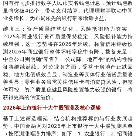
国有行同步推行数字人民币实名钱包计息，预计钱包数
量将突破4亿个，带动支付结算、代理理财等联动中间
业务增长，为布局领先的银行带来增量收益。
维度三：资产质量结构优化，风险抵御能力夯实。
2025年商业银行资产质量保持稳定，风险抵补能力持
续增强，这一态势将在2026年延续。标普信用评级预
测2026年商业银行整体坏账率稳中有降，拨备充足；
中金公司则明确“零售升、公司降、地产平”的结构性特
征将继续延续。对公业务方面，受益于房地产止跌回
稳、地方化债成效凸显，制造业等实体行业信贷质量改
善明显；零售业务虽需关注信用卡与消费贷风险，但整
体可控。资产质量稳健且风险处置能力较强的银行，将
获得更高的估值溢价。
2026年上市银行十大牛股预测及核心逻辑
基于上述筛选框架，结合机构推荐标的与行业发展趋
势，中国金融网对2026年上市银行十大牛股预测名单
（按预测涨幅潜力排序）如下：1. 农业银行；2. 招商银