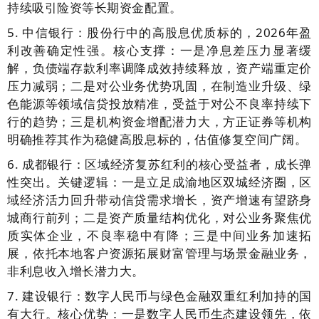
持续吸引险资等长期资金配置。
5. 中信银行：股份行中的高股息优质标的，2026年盈
利改善确定性强。核心支撑：一是净息差压力显著缓
解，负债端存款利率调降成效持续释放，资产端重定价
压力减弱；二是对公业务优势巩固，在制造业升级、绿
色能源等领域信贷投放精准，受益于对公不良率持续下
行的趋势；三是机构资金增配潜力大，方正证券等机构
明确推荐其作为稳健高股息标的，估值修复空间广阔。
6. 成都银行：区域经济复苏红利的核心受益者，成长弹
性突出。关键逻辑：一是立足成渝地区双城经济圈，区
域经济活力回升带动信贷需求增长，资产增速有望跻身
城商行前列；二是资产质量结构优化，对公业务聚焦优
质实体企业，不良率稳中有降；三是中间业务加速拓
展，依托本地客户资源拓展财富管理与场景金融业务，
非利息收入增长潜力大。
7. 建设银行：数字人民币与绿色金融双重红利加持的国
有大行。核心优势：一是数字人民币生态建设领先，依