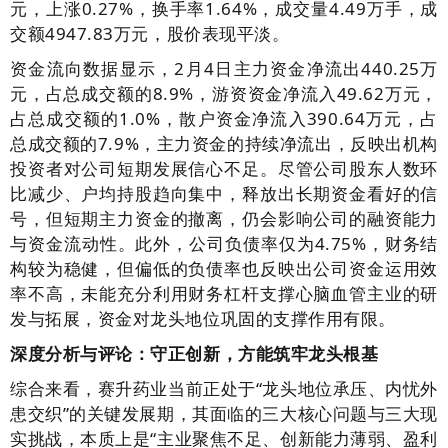
元，上涨0.27%，换手率1.64%，成交量4.49万手，成
交额4947.83万元，股价表现平淡。
资金流向数据显示，2月4日主力资金净流出440.25万
元，占总成交额的8.9%，游资资金净流入49.62万元，
占总成交额的1.0%，散户资金净流入390.64万元，占
总成交额的7.9%，主力资金的持续净流出，反映出机构
投资者对公司短期发展信心不足。尽管公司股东人数环
比减少、户均持股趋向集中，释放出长期资金看好的信
号，但短期主力资金的撤离，仍会影响公司的融资能力
与资金流动性。此外，公司负债率仅为4.75%，财务结
构较为稳健，但偏低的负债率也反映出公司资金运用效
率不高，未能充分利用财务杠杆支撑心脑血管主业的研
发与拓展，资金对龙头地位巩固的支撑作用有限。
深度分析与评论：守正创新，方能筑牢龙头根基
综合来看，赛升药业当前正处于“龙头地位承压、内忧外
患交织”的关键发展期，其面临的三大核心问题与三大现
实挑战，本质上是“主业聚焦不足、创新能力薄弱、盈利