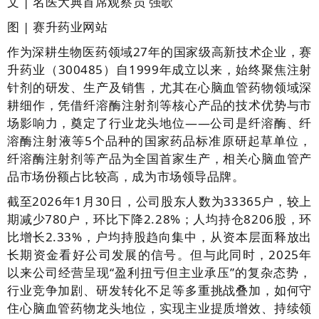
文 | 名医大典首席观察员 强歌
图 |
赛升药业网站
作为深耕生物医药领域27年的国家级高新技术企业，赛
升药业（300485）自1999年成立以来，始终聚焦注射
针剂的研发、生产及销售，尤其在心脑血管药物领域深
耕细作，凭借纤溶酶注射剂等核心产品的技术优势与市
场影响力，奠定了行业龙头地位——公司是纤溶酶、纤
溶酶注射液等5个品种的国家药品标准原研起草单位，
纤溶酶注射剂等产品为全国首家生产，相关心脑血管产
品市场份额占比较高，成为市场领导品牌。
截至2026年1月30日，公司股东人数为33365户，较上
期减少780户，环比下降2.28%；人均持仓8206股，环
比增长2.33%，户均持股趋向集中，从资本层面释放出
长期资金看好公司发展的信号。但与此同时，2025年
以来公司经营呈现“盈利扭亏但主业承压”的复杂态势，
行业竞争加剧、研发转化不足等多重挑战叠加，如何守
住心脑血管药物龙头地位，实现主业提质增效、持续领