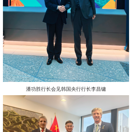
潘功胜行长会见韩国央行行长李昌镛