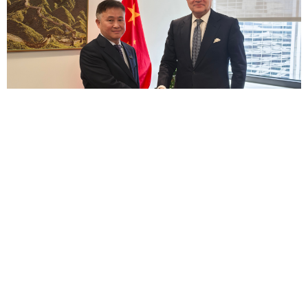
潘功胜行长会见巴基斯坦财政部长奥朗则布