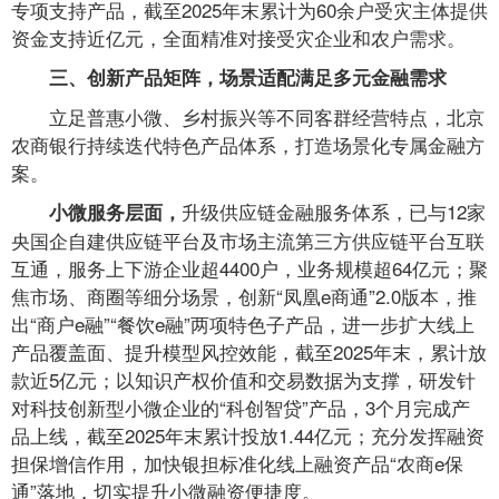
专项支持产品，截至2025年末累计为60余户受灾主体提供
资金支持近亿元，全面精准对接受灾企业和农户需求。
三、创新产品矩阵，场景适配满足多元金融需求
立足普惠小微、乡村振兴等不同客群经营特点，北京
农商银行持续迭代特色产品体系，打造场景化专属金融方
案。
升级供应链金融服务体系，已与12家
小微服务层面，
央国企自建供应链平台及市场主流第三方供应链平台互联
互通，服务上下游企业超4400户，业务规模超64亿元；聚
焦市场、商圈等细分场景，创新“凤凰e商通”2.0版本，推
出“商户e融”“餐饮e融”两项特色子产品，进一步扩大线上
产品覆盖面、提升模型风控效能，截至2025年末，累计放
款近5亿元；以知识产权价值和交易数据为支撑，研发针
对科技创新型小微企业的“科创智贷”产品，3个月完成产
品上线，截至2025年末累计投放1.44亿元；充分发挥融资
担保增信作用，加快银担标准化线上融资产品“农商e保
通”落地，切实提升小微融资便捷度。