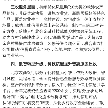
持续优化凤凰助飞6大类29款涉农产
三农服务层面，
品矩阵，升级优农快贷、设施农业贷、新民居贷款等特色
产品，覆盖农业生产、乡村建设、农宅改造、休闲农旅全
场景；成功上线信用户线上评级系统，制定“三信工程”评
定方案，落地人行北分金融科技赋能乡村振兴示范工程；
助力农村宅基地建设，迭代“新民居”贷款产品，为超370
余户村民提供建房修缮、装修等资金超亿元；联合市农担
公司推动“信贷直通车”业务，落地户数、金额持续位居北
京同业第一。
四、数智转型升级，科技赋能提升普惠服务质效
北京农商银行以数字化转型为引擎，依托大数据、智
能风控、流程再造，全面提升普惠金融服务效率与服务体
验。整合内外部多维数据，接入中小微企业信用信息共享
平台，全年完成资金流查询2200余次，实现“数据驱动风
险研判”；落地“通用类流水分析系统”，推动信用评估
从“看报表”向“看交易”转变。深化乡村数字金融建设，“银