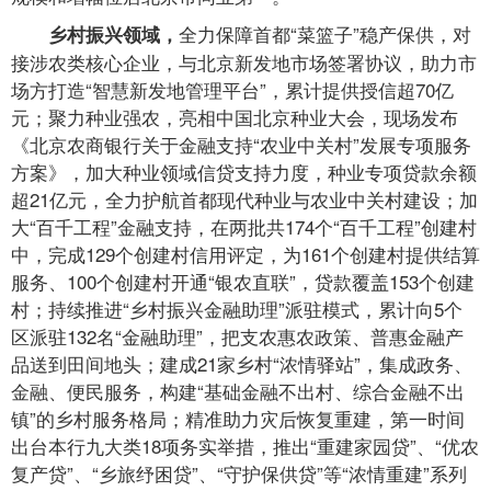
全力保障首都“菜篮子”稳产保供，对
乡村振兴领域，
接涉农类核心企业，与北京新发地市场签署协议，助力市
场方打造“智慧新发地管理平台”，累计提供授信超70亿
元；聚力种业强农，亮相中国北京种业大会，现场发布
《北京农商银行关于金融支持“农业中关村”发展专项服务
方案》，加大种业领域信贷支持力度，种业专项贷款余额
超21亿元，全力护航首都现代种业与农业中关村建设；加
大“百千工程”金融支持，在两批共174个“百千工程”创建村
中，完成129个创建村信用评定，为161个创建村提供结算
服务、100个创建村开通“银农直联”，贷款覆盖153个创建
村；持续推进“乡村振兴金融助理”派驻模式，累计向5个
区派驻132名“金融助理”，把支农惠农政策、普惠金融产
品送到田间地头；建成21家乡村“浓情驿站”，集成政务、
金融、便民服务，构建“基础金融不出村、综合金融不出
镇”的乡村服务格局；精准助力灾后恢复重建，第一时间
出台本行九大类18项务实举措，推出“重建家园贷”、“优农
复产贷”、“乡旅纾困贷”、“守护保供贷”等“浓情重建”系列