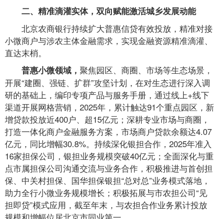
二、精准滴灌实体，双向赋能激活城乡发展动能
北京农商银行持续扩大普惠信贷有效投放，精准对接
小微商户与涉农主体金融需求，实现金融资源精准滴灌、
直达末梢。
聚焦园区、商圈、市场等生态场景，
普惠小微领域，
开展“建圈、强链、扩群”攻坚计划，在对生态进行深入调
研的基础上，编印专项产品与服务手册，通过线上+线下
渠道开展网格营销，2025年，累计触达91个重点园区，新
增贷款投放近400户、超15亿元；深耕专业市场与商圈，
打造一体化商户金融服务方案，市场商户贷款余额达4.07
亿元，同比增幅30.8%。持续深化银担合作，2025年准入
16家担保公司，银担业务规模突破40亿元；全面深化与重
点市属担保公司沟通交流与业务合作，积极推进与首创担
保、中关村担保、国华担保银担“总对总”业务模式落地，
助力全行小微业务规模增长；积极拓展与市农担公司“见
担即贷”模式应用，截至年末，与农担合作业务累计投放
规模和增幅位居北京市同业第一。