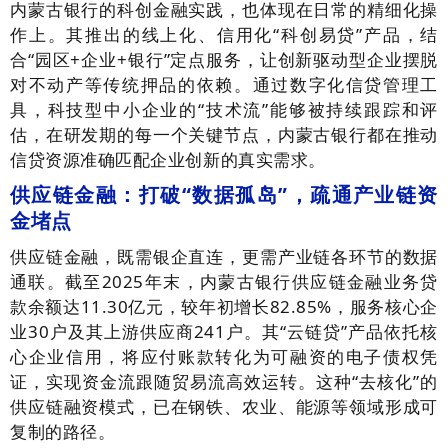
内蒙古银行的科创金融实践，也体现在日常的精细化操
作上。其推出的线上化、信用化“科创易贷”产品，结
合“园区+企业+银行”定点服务，让创新驱动型企业摆脱
对不动产等传统押品的依赖。通过数字化信贷管理工
具，科技型中小企业的“技术流”能够被持续跟踪和评
估，在研发期的每一个关键节点，内蒙古银行都在推动
信贷资源准确匹配企业创新的真实需求。
供应链金融：打破“数据孤岛”，疏通产业链资
金堵点
供应链金融，既需银企直连，更需产业链各环节的数据
通联。截至2025年末，内蒙古银行供应链金融业务贷
款余额达11.30亿元，较年初增长82.85%，服务核心企
业30户及其上游供应商241户。其“云链贷”产品依托核
心企业信用，将应付账款转化为可融资的电子债权凭
证，实现资金流跟随贸易流高效运转。这种“去核化”的
供应链融资模式，已在钢铁、农业、能源等领域形成可
复制的路径。