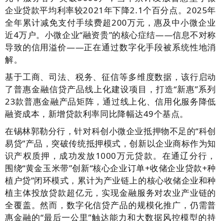
企业贷款平均利率较2021年下降2.1个百分点。2025年
全年累计减免支付手续费超200万元，惠及中小微企业
近4万户。小微企业“融资贵”的核心症结——信息不对称
导致的信用溢价——正在通过数字化手段被系统性地消
解。
基于工商、司法、税务、征信等多维度数据，该行启动
了普惠金融信贷产品线上化建设项目，打造“新惠”系列
23款普惠金融产品矩阵，通过线上化、信用化服务降低
融资成本，新增贷款利率同比降幅达49个基点。
在锡林郭勒分行，针对科创小微企业抵押物不足的“科创
易贷”产品，突破传统抵押模式，创新以企业商标作为知
识产权质押，成功发放1000万元贷款。在通辽分行，
围绕“黄金玉米带”创新“核心企业订单+收储企业贷款+种
植户贷”闭环模式，累计为产业链上的核心收储企业和种
植主体投放贷款超亿元，实现金融服务对农业产业链的
全覆盖。然而，数字化信贷产品的规模化推广，仍需普
惠金融的“最后一公里”触达能力和大数据风控模型的持