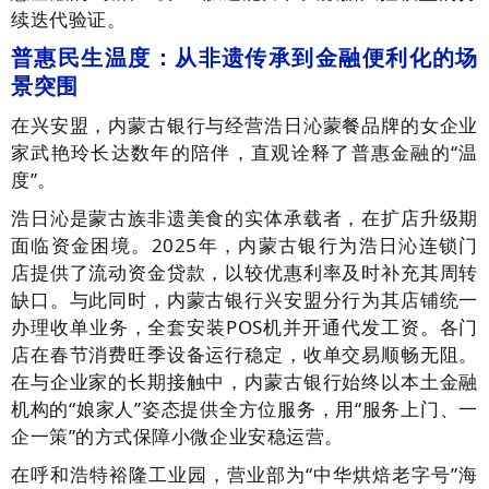
续迭代验证。
普惠民生温度：从非遗传承到金融便利化的场
景突围
在兴安盟，内蒙古银行与经营浩日沁蒙餐品牌的女企业
家武艳玲长达数年的陪伴，直观诠释了普惠金融的“温
度”。
浩日沁是蒙古族非遗美食的实体承载者，在扩店升级期
面临资金困境。2025年，内蒙古银行为浩日沁连锁门
店提供了流动资金贷款，以较优惠利率及时补充其周转
缺口。与此同时，内蒙古银行兴安盟分行为其店铺统一
办理收单业务，全套安装POS机并开通代发工资。各门
店在春节消费旺季设备运行稳定，收单交易顺畅无阻。
在与企业家的长期接触中，内蒙古银行始终以本土金融
机构的“娘家人”姿态提供全方位服务，用“服务上门、一
企一策”的方式保障小微企业安稳运营。
在呼和浩特裕隆工业园，营业部为“中华烘焙老字号”海