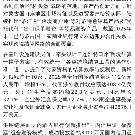
系到自治区“桥头堡”战略的落地。在产品创新方面，针
对蒙古国口岸地区市场特征以及边贸客户结算实际，陆
续推出“蒙汇通”“跨境商户通”等对蒙特色结算产品及“受
托代付”“出口保单融资”等贸易融资产品。截至2025年
末，已与蒙古国11家商业银行建立双边账户合作关系，
实现跨境结算网络的全面覆盖。
在基础设施建设层面，牵头设计二连浩特口岸“跨境结算
一揽子方案”，有效统一了各类跨境结算工具的操作标
准，进一步提升了对蒙贸易的结算效率与便利度。新增
对俄账户行10家，2025年全行国际结算量达112亿元
人民币，增幅13%。代客涉外收付款总额达408.4亿美
元。外汇衍生产品签约额22.3亿美元，同比增长
32.1%，企业外汇套保比率12.7%，182家企业享受减
费让利及保证金减免，累计为企业减少资金占用2876.1
万美元。
供应链层面，内蒙古银行创新推出“国内信用证+福费
廷”组合融资模式，成功投放首笔3000万元国内信用证