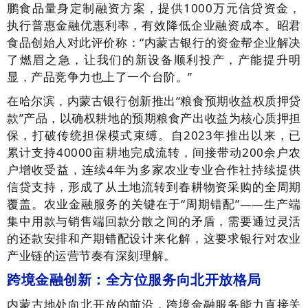
鹏食品量身定制融资方案，提供1000万元信贷资金，
执行普惠金融优惠利率，有效降低企业融资成本。昭君
食品创始人对此评价称：“内蒙古银行的资金帮企业解决
了燃眉之急，让我们的新设备顺利投产，产能提升明
显，产品竞争力也上了一个台阶。”
在哈尔滨，内蒙古银行创新推出“粮食预期收益权质押贷
款”产品，以确权耕地的预期粮食产出收益为核心质押担
保，打破传统担保模式束缚。自2023年推出以来，已
累计支持40000亩耕地完成流转，间接带动200余户农
户增收受益，连续4年为多家农业专业合作社持续提供
信贷支持，形成了从土地流转到春耕物资采购的全周期
覆盖。农业金融服务的关键在于“周期错配”——生产端
集中用款与销售端回款分散之间的矛盾，需要通过灵活
的还款安排和产期错配设计来化解，这要求银行对农业
产业链的运营节奏有深刻理解。
跨境金融创新：全方位服务向北开放格局
内蒙古地处向北开放的前沿，跨境金融服务能力直接关