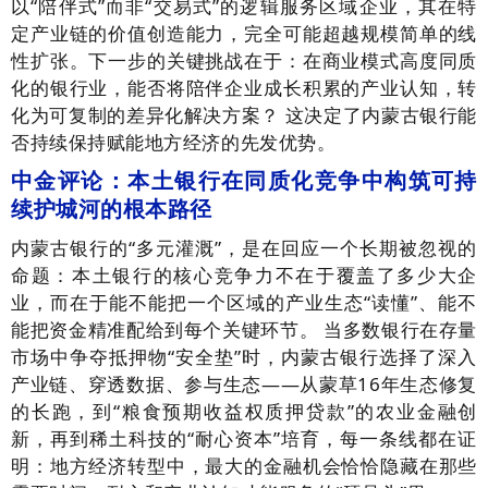
以“陪伴式”而非“交易式”的逻辑服务区域企业，其在特
定产业链的价值创造能力，完全可能超越规模简单的线
性扩张。下一步的关键挑战在于：在商业模式高度同质
化的银行业，能否将陪伴企业成长积累的产业认知，转
化为可复制的差异化解决方案？ 这决定了内蒙古银行能
否持续保持赋能地方经济的先发优势。
中金评论：本土银行在同质化竞争中构筑可持
续护城河的根本路径
内蒙古银行的“多元灌溉”，是在回应一个长期被忽视的
命题：本土银行的核心竞争力不在于覆盖了多少大企
业，而在于能不能把一个区域的产业生态“读懂”、能不
能把资金精准配给到每个关键环节。 当多数银行在存量
市场中争夺抵押物“安全垫”时，内蒙古银行选择了深入
产业链、穿透数据、参与生态——从蒙草16年生态修复
的长跑，到“粮食预期收益权质押贷款”的农业金融创
新，再到稀土科技的“耐心资本”培育，每一条线都在证
明：地方经济转型中，最大的金融机会恰恰隐藏在那些