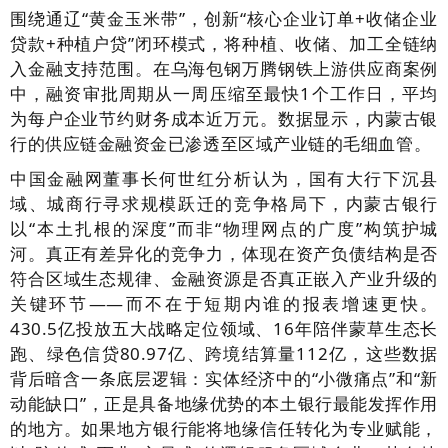
围绕通辽“黄金玉米带”，创新“核心企业订单+收储企业
贷款+种植户贷”闭环模式，将种植、收储、加工全链纳
入金融支持范围。在乌海包钢万腾钢铁上游供应商案例
中，融资审批周期从一周压缩至最快1个工作日，平均
为每户企业节约财务成本近万元。数据显示，内蒙古银
行的供应链金融资金已渗透至区域产业链的毛细血管。
中国金融网董事长何世红分析认为，国有大行下沉县
域、城商行寻求规模跃迁的竞争格局下，内蒙古银行
以“本土扎根的深度”而非“物理网点的广度”构筑护城
河。真正有差异化的竞争力，体现在资产负债结构是否
符合区域生态规律、金融资源是否真正嵌入产业升级的
关键环节——而不在于短期内谁的报表增速更快。
430.5亿投放五大战略定位领域、16年陪伴蒙草生态长
跑、绿色信贷80.97亿、跨境结算量112亿，这些数据
背后暗含一条底层逻辑：实体经济中的“小微痛点”和“新
动能缺口”，正是具备地缘优势的本土银行最能发挥作用
的地方。如果地方银行能将地缘信任转化为专业赋能，