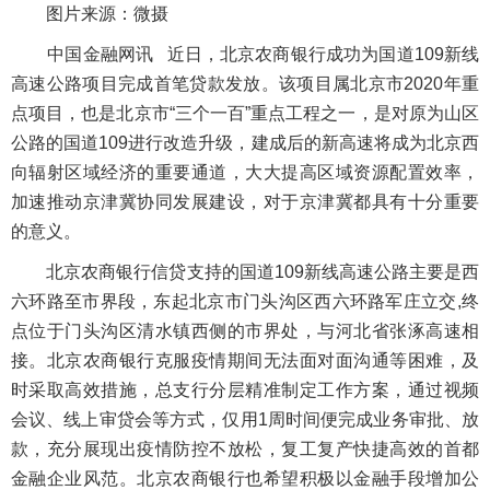
图片来源：微摄
中国金融网讯
近日，北京农商银行成功为国道109新线
高速公路项目完成首笔贷款发放。该项目属北京市2020年重
点项目，也是北京市“三个一百”重点工程之一，是对原为山区
公路的国道109进行改造升级，建成后的新高速将成为北京西
向辐射区域经济的重要通道，大大提高区域资源配置效率，
加速推动京津冀协同发展建设，对于京津冀都具有十分重要
的意义。
北京农商银行信贷支持的国道109新线高速公路主要是西
六环路至市界段，东起北京市门头沟区西六环路军庄立交,终
点位于门头沟区清水镇西侧的市界处，与河北省张涿高速相
接。北京农商银行克服疫情期间无法面对面沟通等困难，及
时采取高效措施，总支行分层精准制定工作方案，通过视频
会议、线上审贷会等方式，仅用1周时间便完成业务审批、放
款，充分展现出疫情防控不放松，复工复产快捷高效的首都
金融企业风范。北京农商银行也希望积极以金融手段增加公