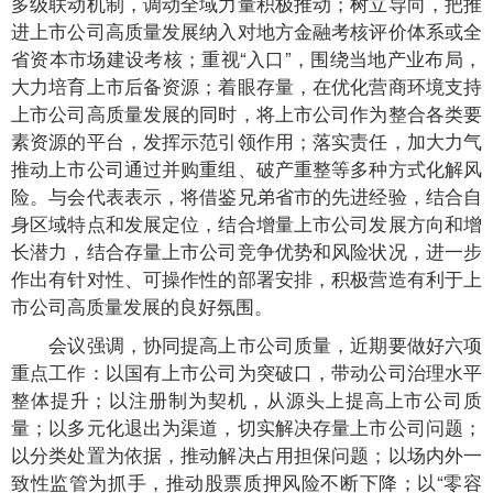
多级联动机制，调动全域力量积极推动；树立导向，把推
进上市公司高质量发展纳入对地方金融考核评价体系或全
省资本市场建设考核；重视“入口”，围绕当地产业布局，
大力培育上市后备资源；着眼存量，在优化营商环境支持
上市公司高质量发展的同时，将上市公司作为整合各类要
素资源的平台，发挥示范引领作用；落实责任，加大力气
推动上市公司通过并购重组、破产重整等多种方式化解风
险。与会代表表示，将借鉴兄弟省市的先进经验，结合自
身区域特点和发展定位，结合增量上市公司发展方向和增
长潜力，结合存量上市公司竞争优势和风险状况，进一步
作出有针对性、可操作性的部署安排，积极营造有利于上
市公司高质量发展的良好氛围。
会议强调，协同提高上市公司质量，近期要做好六项
重点工作：以国有上市公司为突破口，带动公司治理水平
整体提升；以注册制为契机，从源头上提高上市公司质
量；以多元化退出为渠道，切实解决存量上市公司问题；
以分类处置为依据，推动解决占用担保问题；以场内外一
致性监管为抓手，推动股票质押风险不断下降；以“零容