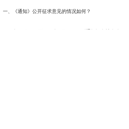
一、《通知》公开征求意见的情况如何？
2021年12月16日至2022年1月16日，《通知》向社会公开
征求意见，并对反馈意见逐条进行认真研究，进一步完善
了《通知》。
《通知》充分吸收采纳合理建议，主要包括：一是进一步
加强消费者权益保护要求。补充要求银行业金融机构必须
为客户提供已签订合同信息查询渠道、以有效方式通知客
户还款和逾期等信息、提供委外催收机构信息等。要求银
行业金融机构在依法合规和有效覆盖风险前提下，按照市
场化原则科学合理确定信用卡息费水平，切实提升服务质
效，持续采取有效措施，降低客户息费负担。二是增加对
信用卡收单机构、清算机构的监管要求。规定收单机构应
当准确标识和完整传输交易信息，清算机构应当完善支付