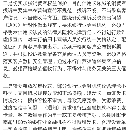
二是切实加强消费者权益保护。目前信用卡领域的消费者
投诉主要集中在营销宣传不规范、投诉不畅、不当采集客
户信息、不当催收等方面。围绕群众投诉反映突出问题，
《通知》针对性做出规范，要求银行业金融机构：必须严
格明示信用卡涉及的法律风险和法律责任，不得进行欺诈
虚假宣传；对本行信用卡营销人员实行统一资格认定，配
发证件并向客户事前出示。必须严格向客户公布投诉渠
道，并根据投诉数量配备充足岗位人员等资源。必须严格
落实客户数据安全管理，通过本行自营渠道采集客户信
息。必须严格规范催收行为，不得对与债务无关第三人催
收。
三是转变粗放发展模式。部分银行业金融机构经营理念不
科学，盲目追求规模效应和市场份额，滥发卡、重复发卡
情况突出，授信管控不审慎，导致无序竞争、资源浪费、
过度授信等问题。《通知》要求银行业金融机构不得以发
卡量、客户数量等作为单一或主要考核指标，长期睡眠卡
率超过20%的银行业金融机构不得新增发卡。合理设置单
一客户信用卡总授信额度上限。在授信审批和调整授信额