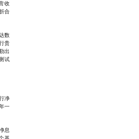
营收
，折合
达数
行贵
勒出
测试
行净
6年一
净息
5个基