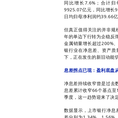
同比增长7.6%；合计归
9925.07亿元，同比增长
日均归母净利润约39.66
但真正值得关注的并非规
年的单边下行转为企稳反
金属销量增长超过200
银行业在净息差、资产质
下，正在发生的新旧动能
息差拐点已现：盈利底盘从
净息差持续收窄曾是过去数
息差累计收窄66个基点至
季度，这一趋势迎来了决
数据显示，上市银行净息
差分别为1.34%、1.56