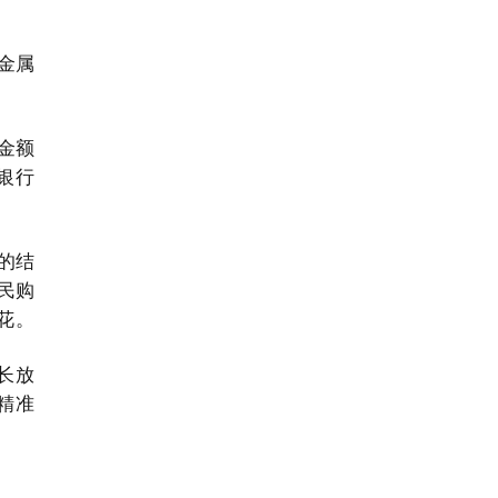
金属
易金额
商银行
的结
居民购
花。
长放
精准