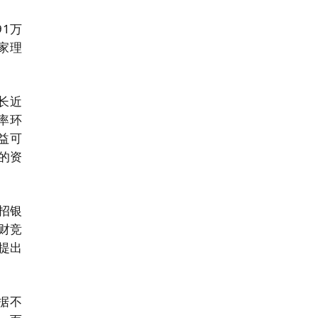
1万
家理
长近
率环
益可
的资
招银
财竞
提出
据不