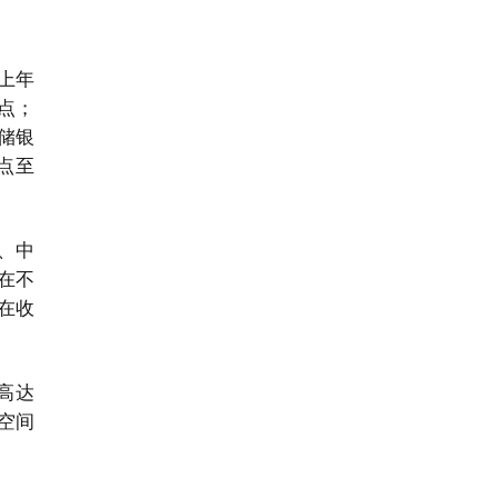
上年
分点；
邮储银
分点至
、中
。在不
在收
高达
空间