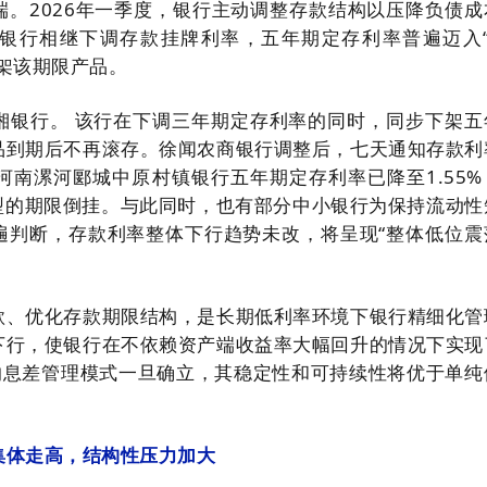
端。2026年一季度，银行主动调整存款结构以压降负债成
银行相继下调存款挂牌利率，五年期定存利率普遍迈入“
架该期限产品。
湘银行。 该行在下调三年期定存利率的同时，同步下架五
品到期后不再滚存。徐闻农商银行调整后，七天通知存款利
%。河南漯河郾城中原村镇银行五年期定存利率已降至1.55
典型的期限倒挂。与此同时，也有部分中小银行为保持流动性
遍判断，存款利率整体下行趋势未改，将呈现“整体低位震
款、优化存款期限结构，是长期低利率环境下银行精细化管
下行，使银行在不依赖资产端收益率大幅回升的情况下实现
”的息差管理模式一旦确立，其稳定性和可持续性将优于单纯
集体走高，结构性压力加大