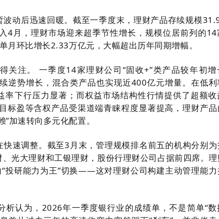
波动后迅速回暖。截至一季度末，理财产品存续规模31.9
进入4月，理财市场迎来超季节性增长，规模位居前列的14
单月环比增长2.33万亿元，大幅超出历年同期增幅。
得关注。 一季度14家理财公司“固收+”类产品较年初增
连续逆势增长，混合类产品也实现近400亿元增量。在低利
益率下行压力显著；而权益市场结构性行情提供了超额收
略、目标盈等含权产品受渠道端青睐程度显著提高，理财产品
赖”加速转向多元化配置。
在快速调整。截至3月末，管理规模排名前五的机构分别为
财、光大理财和工银理财，股份行理财公司占据前四席。理
向“投研能力为王”切换——这对理财公司构建主动管理能力
分析认为，2026年一季度银行业的成绩单，不是简单“数