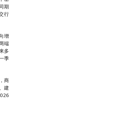
年同期
，交行
向增
两端
来多
一季
，商
、建
26