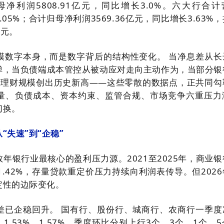
母净利润5808.91亿元，同比增长3.0%。六大行合计
9.05%；合计归母净利润3569.36亿元，同比增长3.63%
亿元。
模数字本身，而是数字背后的结构性变化。 当净息差从长
弹，当负债端成本管控从被动应对走向主动作为，当部分银
%、理财规模创出历史新高——这些零散的数据点，正共同勾
量、负债成本、资本约束、监管合规、市场竞争六重压力
切换。
“失速”到“企稳”
年银行业最核心的盈利压力源。2021至2025年，商业银
1.42%，存量贷款重定价压力持续向利润表传导。但202
定性的边际变化。
差已企稳回升。 国有行、股份行、城商行、农商行一季度
%、1.53%、1.57%，季度环比分别上行3个、3个、1个、