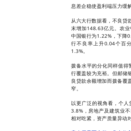
息差企稳使盈利端压力缓
从六大行数据看，不良贷款
末增加148.63亿元。农
中国银行为1.22%，下降
行不良率上升0.04个百
1.3%。
拨备水平的分化同样值得警
行覆盖较为充裕。但邮储银行
良贷款余额增加而拨备覆
窄。
以更广泛的视角看，个人
3.8%，房地产及建筑
相对吃紧，资产质量异动