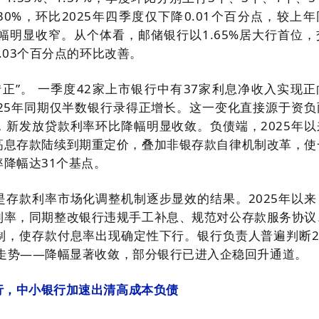
30%，环比2025年四季度仅下降0.01个百分点，较上
的降幅明显收窄。从个体看，邮储银行以1.65%居大行首位
0.03个百分点的环比改善。
正”。 一季度42家上市银行中有37家利息净收入实现正
025年同期仅半数银行录得正增长。这一变化直接源于资负
，新发放贷款利率环比降幅明显收敛。负债端，2025年以
高息存款陆续到期重定价，叠加非银存款自律机制改革，使
降幅达31个基点。
是存款利率市场化调整机制逐步显效的结果。2025年以来
利率，同期整改银行违规手工补息、规范对公存款服务协议
制，使存款付息率出现确定性下行。银行负责人普遍判断20
”走势——降幅显著收敛，部分银行已进入企稳回升通道。
行，中小银行加速出清高成本负债