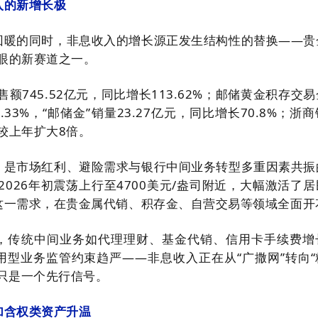
入的新增长极
回暖的同时，非息收入的增长源正发生结构性的替换——贵
耀眼的新赛道之一。
售额745.52亿元，同比增长113.62%；邮储黄金积存交
0.33%，“邮储金”销量23.27亿元，同比增长70.8%；浙
量较上年扩大8倍。
，是市场红利、避险需求与银行中间业务转型多重因素共振
2026年初震荡上行至4700美元/盎司附近，大幅激活了
这一需求，在贵金属代销、积存金、自营交易等领域全面开
，传统中间业务如代理理财、基金代销、信用卡手续费增
用型业务监管约束趋严——非息收入正在从“广撒网”转向“
只是一个先行信号。
加含权类资产升温