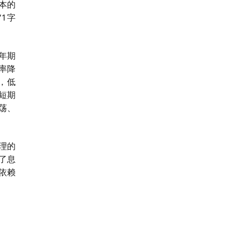
本的
1字
年期
率降
%，低
短期
荡、
理的
了息
依赖