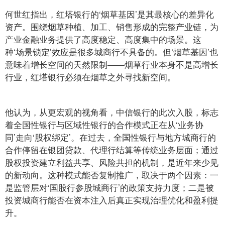
何世红指出，红塔银行的‘烟草基因’是其最核心的差异化
资产。围绕烟草种植、加工、销售形成的完整产业链，为
产业金融业务提供了高度稳定、高度集中的场景。这
种‘场景锁定’效应是很多城商行不具备的。但‘烟草基因’也
意味着增长空间的天然限制——烟草行业本身不是高增长
行业，红塔银行必须在烟草之外寻找新空间。
他认为，从更宏观的视角看，中信银行的此次入股，标志
着全国性银行与区域性银行的合作模式正在从‘业务协
同’走向‘股权绑定’。在过去，全国性银行与地方城商行的
合作停留在银团贷款、代理行结算等传统业务层面；通过
股权投资建立利益共享、风险共担的机制，是近年来少见
的新动向。这种模式能否复制推广，取决于两个因素：一
是监管层对‘国股行参股城商行’的政策支持力度；二是被
投资城商行能否在资本注入后真正实现治理优化和盈利提
升。