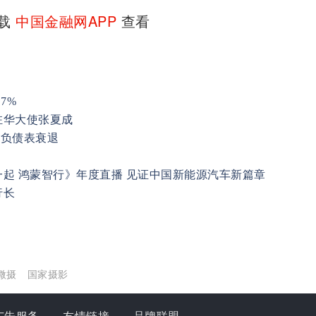
下载
中国金融网APP
查看
7%
驻华大使张夏成
产负债表衰退
起 鸿蒙智行》年度直播 见证中国新能源汽车新篇章
行长
微摄
国家摄影
广告服务
友情链接
品牌联盟