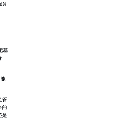
服务
把基
拆
不能
监管
来的
还是