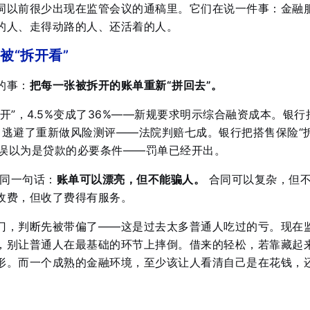
词以前很少出现在监管会议的通稿里。它们在说一件事：金融
的人、走得动路的人、还活着的人。
被“拆开看”
的事：
把每一张被拆开的账单重新“拼回去”。
开”，4.5%变成了36%——新规要求明示综合融资成本。银行
”，逃避了重新做风险测评——法院判赔七成。银行把搭售保险“
者误以为是贷款的必要条件——罚单已经开出。
说同一句话：
账单可以漂亮，但不能骗人。
合同可以复杂，但
收费，但收了费得有服务。
门，判断先被带偏了——这是过去太多普通人吃过的亏。现在
，别让普通人在最基础的环节上摔倒
。借来的轻松，若靠藏起
形。而一个成熟的金融环境，至少该让人看清自己是在花钱，