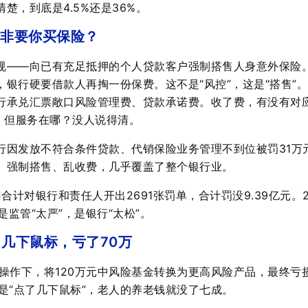
楚，到底是4.5%还是36%。
非要你买保险？
规——向已有充足抵押的个人贷款客户强制搭售人身意外保险
银行硬要借款人再掏一份保费。这不是“风控”，这是“搭售”
行承兑汇票敞口风险管理费、贷款承诺费
。收了费，有没有对
，但服务在哪？没人说得清。
行因发放不符合条件贷款、代销保险业务管理不到位被罚31万
、强制搭售、乱收费，几乎覆盖了整个银行业。
合计对银行和责任人开出2691张罚单，合计罚没9.39亿元。2
是监管“太严”，是银行“太松”。
了几下鼠标，亏了70万
操作下，将120万元中风险基金转换为更高风险产品，最终亏
是“点了几下鼠标”，老人的养老钱就没了七成。