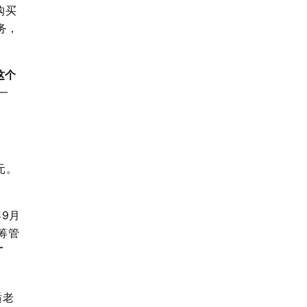
购买
务，
这个
一
元。
9月
筹管
广
适老