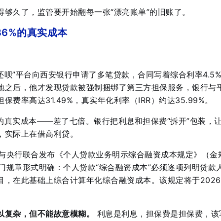
得够久了，监管要开始翻每一张“漂亮账单”的旧账了。
36%的真实成本
“还呗”平台向西安银行申请了多笔贷款，合同写着综合利率4.5
地之后，他才发现贷款被强制捆绑了第三方担保服务，银行与
费率高达31.49%，真实年化利率（IRR）约达35.99%
。
9%的真实成本——差了七倍。银行把利息和担保费“拆开”包装，
，实际上在借高利贷。
总局与央行联合发布《个人贷款业务明示综合融资成本规定》（金
部门规章形式明确：个人贷款“综合融资成本”必须逐项列明贷款
目，在此基础上综合计算年化综合融资成本
。该规定将于2026
以复杂，但不能故意模糊。
利息是利息，担保费是担保费，该