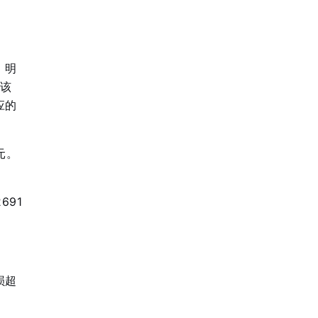
。明
。该
应的
元
。
691
损超