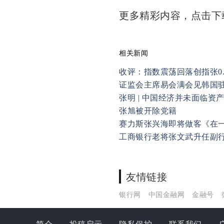
更多精彩内容，点击
相关新闻
收评：指数震荡回落创指张0.
证监会主席易会满会见韩国
张明 | 中国经济并未面临资
张旭被开除党籍
赛力斯张兴海即将做客《在一
工商银行老将张文武升任副
友情链接
银行网
中国金融网
金融号
简介
投稿启示
隐私保护
联系我们