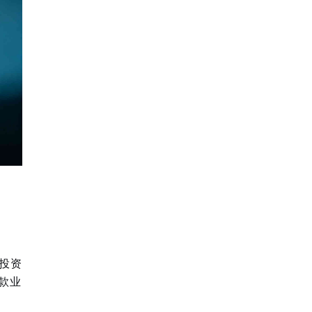
投资
款业