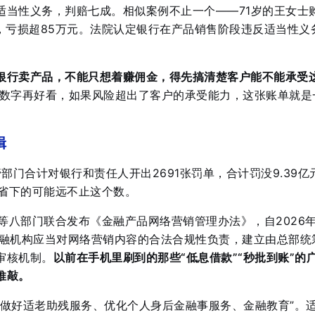
适当性义务，判赔七成
。相似案例不止一个——71岁的王女士
品，亏损超85万元。法院认定银行在产品销售阶段违反适当性义
银行卖产品，不能只想着赚佣金，得先搞清楚客户能不能承受
数字再好看，如果风险超出了客户的承受能力，这张账单就是
辑
管部门合计对银行和责任人开出2691张罚单，合计罚没9.39亿
者省下的可能远不止这个数。
行等八部门联合发布《金融产品网络营销管理办法》，自2026年
融机构应当对网络营销内容的合法合规性负责，建立由总部统
审核机制
。
以前在手机里刷到的那些“低息借款”“秒批到账”的
推敲。
同做好适老助残服务、优化个人身后金融事服务、金融教育”
。