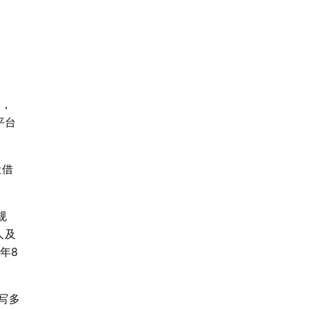
%，
平台
让借
规
人及
年8
写多