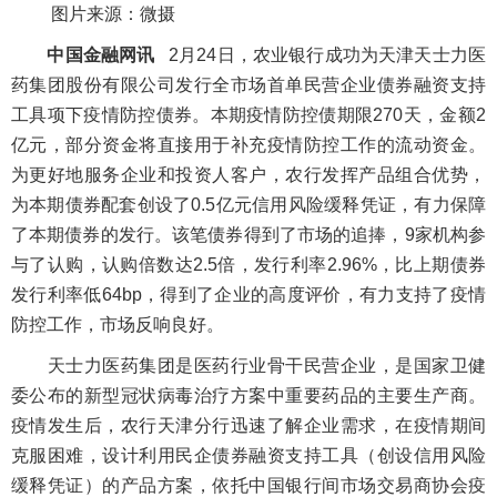
图片来源：微摄
中国金融网讯
2月24日，农业银行成功为天津天士力医
药集团股份有限公司发行全市场首单民营企业债券融资支持
工具项下疫情防控债券。本期疫情防控债期限270天，金额2
亿元，部分资金将直接用于补充疫情防控工作的流动资金。
为更好地服务企业和投资人客户，农行发挥产品组合优势，
为本期债券配套创设了0.5亿元信用风险缓释凭证，有力保障
了本期债券的发行。该笔债券得到了市场的追捧，9家机构参
与了认购，认购倍数达2.5倍，发行利率2.96%，比上期债券
发行利率低64bp，得到了企业的高度评价，有力支持了疫情
防控工作，市场反响良好。
天士力医药集团是医药行业骨干民营企业，是国家卫健
委公布的新型冠状病毒治疗方案中重要药品的主要生产商。
疫情发生后，农行天津分行迅速了解企业需求，在疫情期间
克服困难，设计利用民企债券融资支持工具（创设信用风险
缓释凭证）的产品方案，依托中国银行间市场交易商协会疫