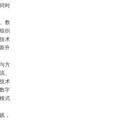
同时
、数
组织
技术
新升
与方
流、
技术
链数字
模式
践，