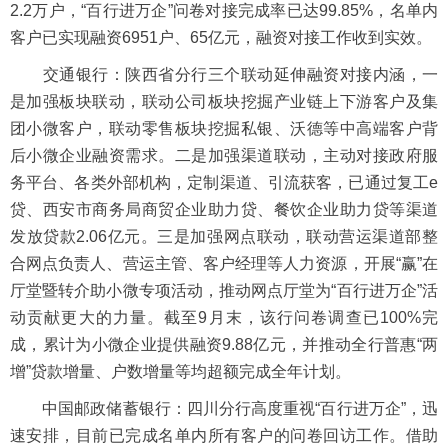
2.2万户，“百行进万企”问卷对接完成率已达99.85%，名单内
客户已实现融资6951户、65亿元，融资对接工作收到实效。
交通银行：陕西省分行三个联动延伸融资对接内涵，一
是加强板块联动，联动公司板块挖掘产业链上下游客户及集
团小微客户，联动零售板块挖掘私银、沃德等中高端客户背
后小微企业融资需求。二是加强渠道联动，主动对接政府服
务平台、各类外部机构，定制渠道、引流获客，已通过复工e
贷、西安市商务局商贸企业助力贷、餐饮企业助力贷等渠道
发放贷款2.06亿元。三是加强网点联动，联动营运渠道部整
合网点负责人、营运主管、客户经理等人力资源，开展“赢”在
厅堂暨转介助小微专项活动，推动网点厅堂为“百行进万企”活
动贡献更大的力量。截至9月末，该行问卷调查已100%完
成，累计为小微企业提供融资9.88亿元，并推动全行普惠“两
增”贷款增量、户数增量等均超额完成全年计划。
中国邮政储蓄银行：四川分行高度重视“百行进万企”，迅
速安排，目前已完成名单内所有客户的问卷回访工作。借助