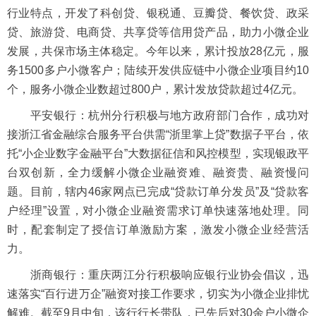
行业特点，开发了科创贷、银税通、豆瓣贷、餐饮贷、政采
贷、旅游贷、电商贷、共享贷等信用贷产品，助力小微企业
发展，共保市场主体稳定。今年以来，累计投放28亿元，服
务1500多户小微客户；陆续开发供应链中小微企业项目约10
个，服务小微企业数超过800户，累计发放贷款超过4亿元。
平安银行：杭州分行积极与地方政府部门合作，成功对
接浙江省金融综合服务平台供需“浙里掌上贷”数据子平台，依
托“小企业数字金融平台”大数据征信和风控模型，实现银政平
台双创新，全力缓解小微企业融资难、融资贵、融资慢问
题。目前，辖内46家网点已完成“贷款订单分发员”及“贷款客
户经理”设置，对小微企业融资需求订单快速落地处理。同
时，配套制定了授信订单激励方案，激发小微企业经营活
力。
浙商银行：重庆两江分行积极响应银行业协会倡议，迅
速落实“百行进万企”融资对接工作要求，切实为小微企业排忧
解难。截至9月中旬，该行行长带队，已先后对30余户小微企