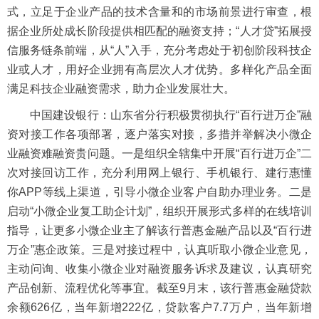
式，立足于企业产品的技术含量和的市场前景进行审查，根
据企业所处成长阶段提供相匹配的融资支持；“人才贷”拓展授
信服务链条前端，从“人”入手，充分考虑处于初创阶段科技企
业或人才，用好企业拥有高层次人才优势。多样化产品全面
满足科技企业融资需求，助力企业发展壮大。
中国建设银行：山东省分行积极贯彻执行“百行进万企”融
资对接工作各项部署，逐户落实对接，多措并举解决小微企
业融资难融资贵问题。一是组织全辖集中开展“百行进万企”二
次对接回访工作，充分利用网上银行、手机银行、建行惠懂
你APP等线上渠道，引导小微企业客户自助办理业务。二是
启动“小微企业复工助企计划”，组织开展形式多样的在线培训
指导，让更多小微企业主了解该行普惠金融产品以及“百行进
万企”惠企政策。三是对接过程中，认真听取小微企业意见，
主动问询、收集小微企业对融资服务诉求及建议，认真研究
产品创新、流程优化等事宜。截至9月末，该行普惠金融贷款
余额626亿，当年新增222亿，贷款客户7.7万户，当年新增