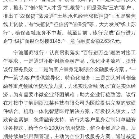
才，推出了“创e贷”“人才贷”“扎根贷”；四是聚焦“三农”客户，
推出了“农保贷”“农发通”“土地承包经营权抵押贷”；五是聚焦
线上贷款，有“快抵贷”“征信贷”“信保贷”等，大力发展“线上苏
行”，确保金融服务不中断。截至目前，该行完成“百行进万
企”升级扩面银企对接3145户，意向融资金额2.63亿元。
宁波通商银行：认真贯彻落实 “百行进万企”融资对接工
作要求，一是通过不断创新金融产品，优化业务流程，提升
该行服务质效；二是为客户量身定制综合金融服务方案，“一
户一策”为客户提供差异化、特色化服务；三是加大对科创金
融等重点领域信贷投放力度，力求实现金融“活水”直达实体经
济，为有需要小微企业纾困解难，助力企业行稳致远。该行
在对接中了解到浙江某科技有限公司为医院提供完整的软硬
件结合、机电一体化智慧医疗解决方案，研发投入较大，导
致资金紧缺，急需融资支持。该行为客户量身定制订单融资
业务模式，给予企业1000万信用贷款，解企业燃眉之急。后
期持续加强跟踪管理，主动为企业升级服务方案，通过核定