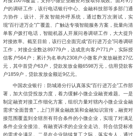
对接100%覆盖，支持小微企业融资对接取得成效。面对9万
户的调研工作，该行电话银行中心、金融科技部等多部门通
力协作，设计、开发智能外呼系统，通过数万次测试，实
现“百行进万企”广覆盖、广触达专项智能服务方案，批量向清
单客户拨打电话，智能机器人开展问卷调研工作，大大提升
对接效率。截至目前，该行已全面完成“百行进万企”问卷调研
工作，对接企业数达89779户，达成意向客户771户，实际授
信客户564户；累计为名单内2308户小微客户发放融资27亿
元，其中首贷户63户，贷款发放金额6598万元，信用贷款客
户1859户，贷款发放金额近9亿元。
中国农业银行：防城港分行认真落实“百行进万企”工作部
署，加大信贷投放力度，着力缓解小微企业融资难题。一是
制定融资对接工作细化方案，组织力量对辖内小微企业金融
需求“全面普查”，上门开展金融政策和金融知识宣传，融资对
接范围覆盖到全辖所有符合条件的小微企业，实现了对满足
条件企业全接洽、有融资诉求的企业全走访、符合信贷标准
的需求全满足。二是在企业陆续复工之际，落实专人，通过