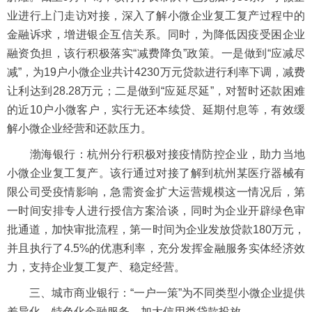
业进行上门走访对接，深入了解小微企业复工复产过程中的
金融诉求，增进银企互信关系。同时，为降低因疫受困企业
融资负担，该行积极落实“减费降负”政策。一是做到“应减尽
减”，为19户小微企业共计4230万元贷款进行利率下调，减费
让利达到28.28万元；二是做到“应延尽延”，对暂时还款困难
的近10户小微客户，实行无还本续贷、延期付息等，有效缓
解小微企业经营和还款压力。
渤海银行：杭州分行积极对接疫情防控企业，助力当地
小微企业复工复产。该行通过对接了解到杭州某医疗器械有
限公司受疫情影响，急需资金扩大运营规模这一情况后，第
一时间安排专人进行授信方案洽谈，同时为企业开辟绿色审
批通道，加快审批流程，第一时间为企业发放贷款180万元，
并且执行了4.5%的优惠利率，充分发挥金融服务实体经济效
力，支持企业复工复产、稳定经营。
三、城市商业银行：“一户一策”为不同类型小微企业提供
差异化、特色化金融服务，加大信用类贷款投放。