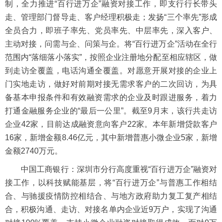
制，全力推进“百行进万企”融资对接工作，即支行行长带头
走、管理部门督导走、客户经理积极走；发扬“三个率先”形成
全员合力，即班子率先、党员率先、中层率先，深入客户、
主动对接，问需与企、问策与企。将“百行进万企”活动在全行
范围内“落细落小落实”，按照企业注册地分配至相应辖区，做
到走访全覆盖，电话沟通全覆盖。对愿意开展对接的企业上
门实地走访，做好对前期对接无需求客户的二次回访，为具
备基本申报条件和有效融资需求的企业及时跟进服务，着力
打通金融服务企业的“最后一公里”。截至9月末，该行共走访
企业42家，目前达成融资意向客户22家。本年新增贷款客户
16家，新增金额8.46亿元，其中新增普惠小微企业5家，新增
金额2740万元。
中国工商银行：深圳市分行高度重视“百行进万企”融资对
接工作，以科技赋能基层，将“百行进万企”与普惠工作相结
合、与驰援疫情防控相结合、与地方政府助力复工复产相结
合，积极沟通、走访、对接名单内企业近9万户，实现了沟通