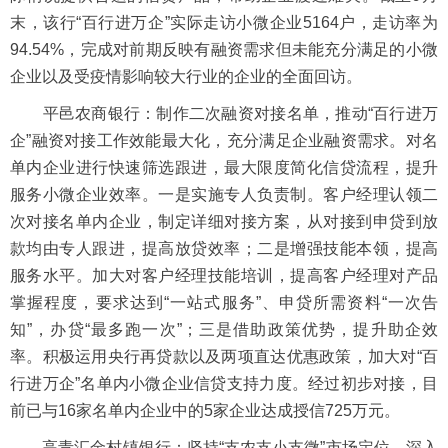
末，该行“百行进万企”实际走访小微企业5164户，走访率为
94.54%，完成对前期反映有融资需求但未能充分满足的小微
企业以及受疫情影响较大行业的企业的全面回访。
平邑农商银行：制作二次融资对接名单，推动“百行进万
企”融资对接工作效能最大化，充分满足企业融资需求。对名
单内企业进行快速筛选跟进，最大限度简化信贷流程，提升
服务小微企业效率。一是实施专人负责制。客户经理认领二
次对接名单内企业，制定详细对接方案，从对接到申贷到放
款均由专人跟进，提高放贷效率；二是增强技能本领，提高
服务水平。加大对客户经理技能培训，提高客户经理对产品
掌握程度，要求达到“一站式服务”、申贷所需资料“一次告
知”，办贷“最多跑一次”；三是借助政策优势，提升助企效
率。积极运用央行再贷款以及两项直达优惠政策，加大对“百
行进万企”名单内小微企业信贷支持力度。经过初步对接，目
前已与16家名单内企业中的5家企业达成授信725万元。
高青汇金村镇银行：坚持“支农支小支微”市场定位，深入