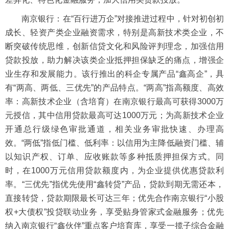
南京银行：在“百行进万企”对接推进过程中，针对初创初
成长、轻资产类企业融资需求，特别是高新技术类企业，不
断突破传统思维，创新信贷文化和风险评判理念，加强信用
贷款投放，助力解决该类企业抵押担保缺乏的痛点，增强企
业生存和发展能力。该行推出的科企专属产品“鑫高企”，具
有“两高、两低、三优先”的产品特点。“两高”指高额度、高效
率：高新技术企业（含培育）在南京银行最高可获得3000万
元授信，其中信用贷款最高可达1000万元；为高新技术企业
开通总行级绿色审批通道，相关业务审批快速、办理高
效。“两低”指低门槛、低利率：以信用为主降低融资门槛、辅
以知识产权、订单、应收账款等多种抵质押担保方式。同
时，在1000万元信用贷款额度内，为企业提供优惠贷款利
率。“三优先”指优先使用“鑫转贷”产品，贷款到期无需还本，
直接转贷，贷款期限最长可达三年；优先合作南京银行“小股
权+大债权”投贷联动业务，享受贴身管家式金融服务；优先
纳入南京银行“鑫伙伴”重点客户培育库，享受一揽子综合金融