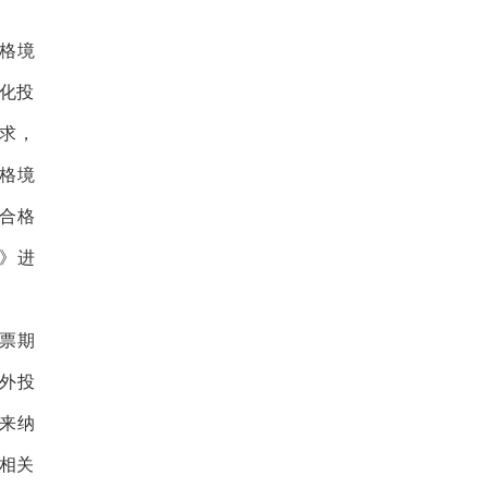
合格境
优化投
求，
格境
合格
》进
票期
外投
来纳
于相关