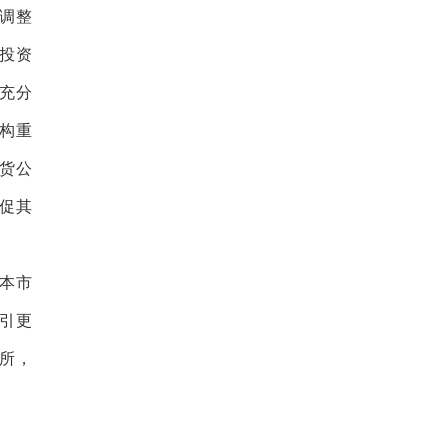
调整
投资
充分
构重
货公
促其
本市
引更
所，