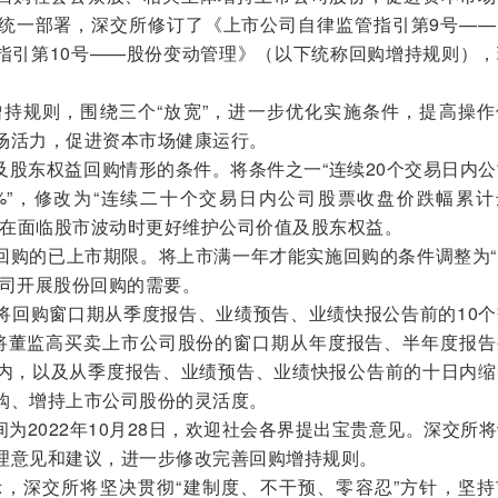
统一部署，深交所修订了《上市公司自律监管指引第9号——
指引第10号——股份变动管理》（以下统称回购增持规则），
持规则，围绕三个“放宽”，进一步优化实施条件，提高操作
场活力，促进资本市场健康运行。
及股东权益回购情形的条件。将条件之一“连续20个交易日内
%”，修改为“连续二十个交易日内公司股票收盘价跌幅累计
司在面临股市波动时更好维护公司价值及股东权益。
回购的已上市期限。将上市满一年才能实施回购的条件调整为“
公司开展股份回购的需要。
将回购窗口期从季度报告、业绩预告、业绩快报公告前的10个
将董监高买卖上市公司股份的窗口期从年度报告、半年度报告
内，以及从季度报告、业绩预告、业绩快报公告前的十日内缩
购、增持上市公司股份的灵活度。
为2022年10月28日，欢迎社会各界提出宝贵意见。深交所
理意见和建议，进一步修改完善回购增持规则。
深交所将坚决贯彻“建制度、不干预、零容忍”方针，坚持