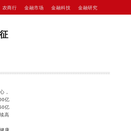
农商行
金融市场
金融科技
金融研究
征
心，
00亿
50亿
续高
健康