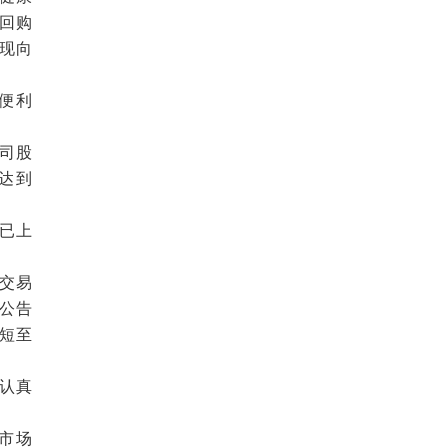
回购
现向
便利
公司股
达到
已上
交易
公告
短至
将认真
市场