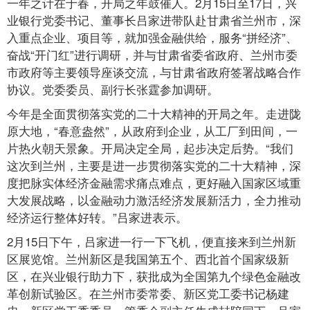
一年之计在于春，开局之年鼓催人。2月15日至17日，兴
业银行党委书记、董事长吕家进带队赴甘肃省兰州市，深
入重点企业、项目等，就加强金融供给，服务“拼经济”、
奋战“开门红”进行调研，并与甘肃省委省政府、兰州市委
市政府等主要领导座谈交流，与甘肃省政府签署战略合作
协议。党委委员、副行长张霆参加调研。
今年是全面贯彻落实党的二十大精神的开局之年。走进陇
原大地，“春意盎然”，从政府到企业，从工厂到田间，一
片热火朝天景象。开局决定全局，起步决定后势。“我们
这次到兰州，主要是进一步贯彻落实党的二十大精神，深
度把脉实体经济金融需求痛点难点，更好融入国家区域重
大发展战略，以金融动力激活经济发展新活力，全力推动
经济运行整体好转。”吕家进表示。
2月15日下午，吕家进一行一下飞机，便直接来到兰州新
区展览馆。兰州新区是我国第五个、西北首个国家级新
区，在兴业银行助力下，获批成为全国第九个绿色金融改
革创新试验区。在兰州市委常委、新区党工委书记杨建