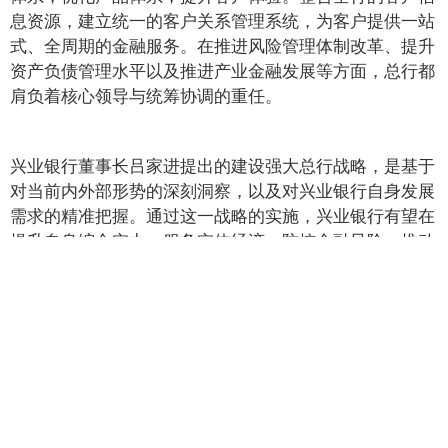
息资源，建立统一的客户关系管理系统，为客户提供一站
式、全周期的金融服务。在推进风险管理体制改革、提升
资产负债管理水平以及推进产业金融发展等方面，总行都
肩负着核心领导与统筹协调的重任。
兴业银行董事长吕家进提出的建设强大总行战略，是基于
对当前内外部形势的深刻洞察，以及对兴业银行自身发展
需求的精准把握。通过这一战略的实施，兴业银行有望在
提升自身综合实力、服务实体经济、防控金融风险、推动
金融创新等方面取得更大突破，为实现 “十四五” 收好
官、“十五五” 起好步奠定坚实基础，在金融行业的变革浪
潮中稳健前行，续写高质量发展的新篇章。
中国金融网提供信息发布平台，文章版权归来源出处机构或作者所有，转载请
注明出处。