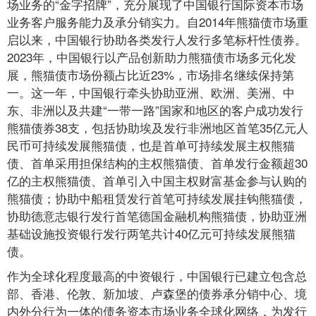
场业务的“金字招牌”，充分展现了中国银行国际资本市场
业务客户服务能力及承分销实力。自2014年熊猫债市场重
启以来，中国银行协助各类发行人发行多笔标杆性债券。
2023年，中国银行以产品创新助力熊猫债市场多元化发
展，熊猫债市场份额占比近23%，市场排名继续保持第
一。这一年，中国银行牵头协助亚洲、欧洲、美洲、中
东、非洲以及共建“一带一路”国家和地区的客户成功发行
熊猫债券38支，包括协助埃及发行非洲地区首笔35亿元人
民币可持续发展熊猫债，也是首单可持续发展主权熊猫
债、首单采用担保结构的主权熊猫债、首单发行金额超30
亿的主权熊猫债、首单引入中国主权财富基金参与认购的
熊猫债；协助中船租赁发行首笔可持续发展挂钩熊猫债，
协助德意志银行发行首笔德国金融机构熊猫债，协助亚洲
基础设施投资银行发行两笔共计40亿元可持续发展熊猫
债。
作为全球化程度最高的中资银行，中国银行已建立包含总
部、香港、伦敦、新加坡、卢森堡的债券承分销中心、境
内外分行为一体的债务资本市场业务全球化网络，为发行