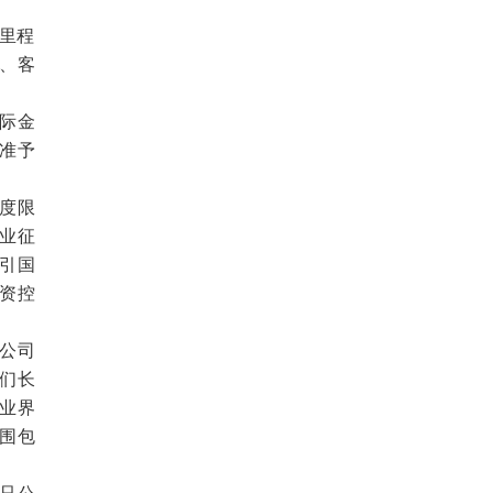
里程
、客
际金
准予
额度限
业征
引国
资控
公司
我们长
业界
范围包
只公