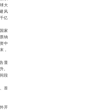
球大
避风
上千亿
国家
票纳
资中
末，
告显
提升。
时间段
、首
外开