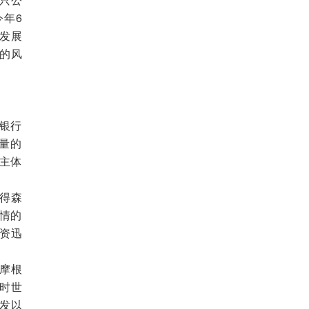
年6
发展
的风
银行
管量的
构主体
得森
情的
资迅
摩根
富时世
发以