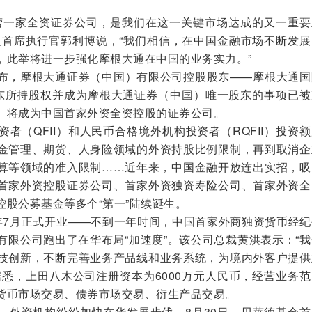
一家全资证券公司，是我们在这一关键市场达成的又一重要
及首席执行官郭利博说，“我们相信，在中国金融市场不断发展
，此举将进一步强化摩根大通在中国的业务实力。”
，摩根大通证券（中国）有限公司控股股东——摩根大通国
东所持股权并成为摩根大通证券（中国）唯一股东的事项已被
）将成为中国首家外资全资控股的证券公司。
（QFII）和人民币合格境外机构投资者（RQFII）投资
金管理、期货、人身险领域的外资持股比例限制，再到取消企
算等领域的准入限制……近年来，中国金融开放连出实招，吸
首家外资控股证券公司、首家外资独资寿险公司、首家外资全
股公募基金等多个“第一”陆续诞生。
7月正式开业——不到一年时间，中国首家外商独资货币经纪
有限公司跑出了在华布局“加速度”。该公司总裁黄洪表示：“
技创新，不断完善业务产品线和业务系统，为境内外客户提供
据悉，上田八木公司注册资本为6000万元人民币，经营业务
货币市场交易、债券市场交易、衍生产品交易。
外资机构纷纷加快在华发展步伐。8月30日，贝莱德基金首