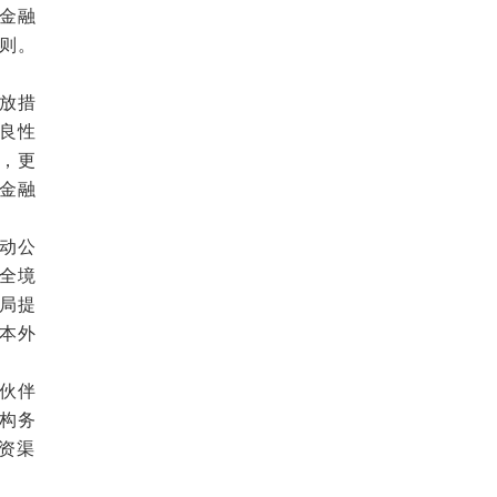
金融
则。
放措
良性
，更
金融
动公
全境
局提
本外
伙伴
构务
资渠