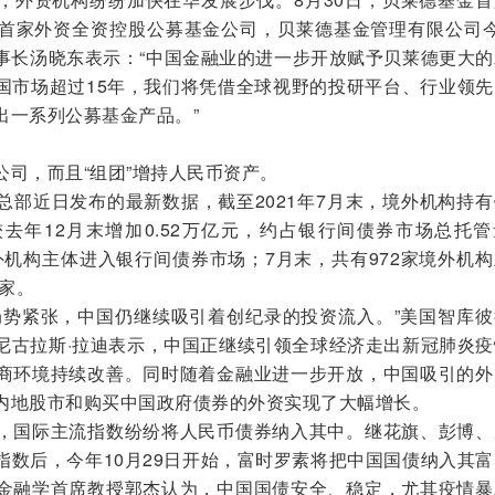
首家外资全资控股公募基金公司，贝莱德基金管理有限公司今
事长汤晓东表示：“中国金融业的进一步开放赋予贝莱德更大的
国市场超过15年，我们将凭借全球视野的投研平台、行业领先
出一系列公募基金产品。”
，而且“组团”增持人民币资产。
近日发布的最新数据，截至2021年7月末，境外机构持有
较去年12月末增加0.52万亿元，约占银行间债券市场总托
境外机构主体进入银行间债券市场；7月末，共有972家境外机
7家。
势紧张，中国仍继续吸引着创纪录的投资流入。”美国智库彼
尼古拉斯·拉迪表示，中国正继续引领全球经济走出新冠肺炎疫
商环境持续改善。同时随着金融业进一步开放，中国吸引的外
内地股市和购买中国政府债券的外资实现了大幅增长。
国际主流指数纷纷将人民币债券纳入其中。继花旗、彭博、
指数后，今年10月29日开始，富时罗素将把中国国债纳入其
金融学首席教授郭杰认为，中国国债安全、稳定，尤其疫情暴