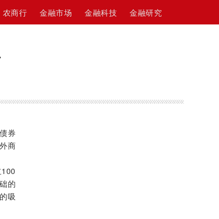
农商行
金融市场
金融科技
金融研究
好
债券
外商
00
础的
的吸