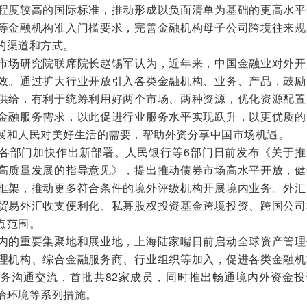
程度较高的国际标准，推动形成以负面清单为基础的更高水平
等金融机构准入门槛要求，完善金融机构母子公司跨境往来规
的渠道和方式。
场研究院联席院长赵锡军认为，近年来，中国金融业对外开
效。通过扩大行业开放引入各类金融机构、业务、产品，鼓励
供给，有利于统筹利用好两个市场、两种资源，优化资源配置
金融服务需求，以此促进行业服务水平实现跃升，以更优质的
展和人民对美好生活的需要，帮助外资分享中国市场机遇。
部门加快作出新部署。人民银行等6部门日前发布《关于推
高质量发展的指导意见》，提出推动债券市场高水平开放，健
框架，推动更多符合条件的境外评级机构开展境内业务。外汇
贸易外汇收支便利化、私募股权投资基金跨境投资、跨国公司
点范围。
的重要集聚地和展业地，上海陆家嘴日前启动全球资产管理
理机构、综合金融服务商、行业组织等加入，促进各类金融机
务沟通交流，首批共82家成员，同时推出畅通境内外资金投
治环境等系列措施。