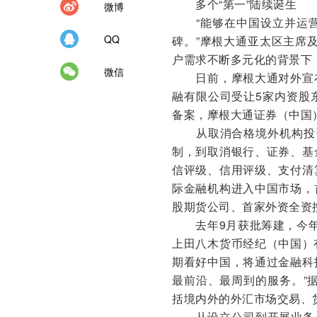
多个“第一”陆续诞生
微博
“能够在中国设立并运营
QQ
碑。”摩根大通亚太区主席
户需求不断多元化的背景下
微信
日前，摩根大通对外宣布
融有限公司受让5家内资股
备案，摩根大通证券（中国
从取消合格境外机构投资者
制，到取消银行、证券、基
信评级、信用评级、支付清
际金融机构进入中国市场，
股期货公司、首家外资全资控
去年9月获批筹建，今年
上田八木货币经纪（中国）
期看好中国，将通过金融科
最前沿、最周到的服务。”
括境内外的外汇市场交易、
从设立公司到开展业务，