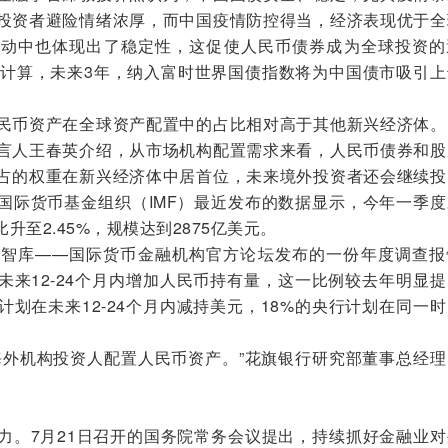
投资者避险情绪浓厚，而中国疫情防控得当，经济表现优于全
波动中也体现出了稳定性，这促使人民币债券成为全球投资的
权重计算，未来3年，纳入富时世界国债指数将为中国债市吸引
币资产在全球资产配置中的占比相对高于其他新兴经济体。
言人王春英介绍，从市场机构配置需求来看，人民币债券和股
占的权重在新兴经济体中居首位，未来境外投资者还会继续投
国际货币基金组织（IMF）最近发布的数据显示，今年一季度
至2.45%，规模达到2875亿美元。
库——国际货币金融机构官方论坛发布的一份年度调查报
未来12-24个月内增加人民币持有量，这一比例较去年明显
计划在未来12-24个月内减持美元，18%的央行计划在同一
外机构投资人配置人民币资产。”花旗银行研究部董事总经理
。7月21日召开的国务院常务会议提出，持续抓好金融业对