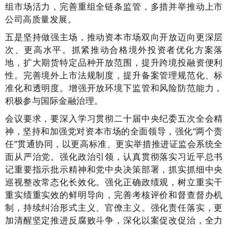
组市场活力，完善重组全链条监管，多措并举推动上市
公司高质量发展。
五是坚持做强主场，推动资本市场双向开放迈向更深层
次、更高水平。抓紧推动合格境外投资者优化方案落
地，扩大期货特定品种开放范围，提升跨境投融资便利
性。完善境外上市法规制度，提升备案管理规范化、标
准化和透明度。增强开放环境下监管和风险防范能力，
积极参与国际金融治理。
会议要求，要深入学习贯彻二十届中央纪委五次全会精
神，坚持和加强党对资本市场的全面领导，强化“两个责
任”贯通协同，以更高标准、更实举措推进证监会系统全
面从严治党。强化政治引领，认真贯彻落实习近平总书
记重要指示批示精神和党中央决策部署，抓实抓细中央
巡视整改常态化长效化。强化正确政绩观，树立重实干
重实绩重实效的鲜明导向，完善考核评价和督查督办机
制，持续纠治形式主义、官僚主义。强化责任落实，更
加清醒坚定推进反腐败斗争，深化以案促改促治，全力