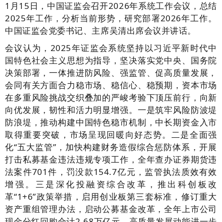
1月15日，中国证监会召开2026年系统工作会议，总结
2025年工作，分析当前形势，研究部署2026年工作。
中国证监会党委书记、主席吴清出席会议并讲话。
会议认为，2025年证监会系统坚持以习近平新时代中
国特色社会主义思想为指导，坚决落实党中央、国务院
决策部署，一体推进防风险、强监管、促高质量发展，
会同有关方面合力稳市场、稳信心、稳预期，资本市场
在多重风险挑战交织叠加的严峻考验下顶压前行，向新
向优发展，韧性和活力明显增强。一是筑牢风险防波堤
防浪堤，推动构建中国特色稳市机制，中长期资金入市
取得重要突破，市场呈现回暖向好态势。二是全面强
化“五大监管”，加快构建财务造假综合惩防体系，开展
打击私募基金违法违规专项工作，全年查办证券期货违
法案件701件，罚没款154.7亿元，监管执法质效有效
增强。三是深化投融资综合改革，推出科创板改
革“1+6”政策举措，启用创业板第三套标准，修订重大
资产重组管理办法，启动公募基金改革，全年上市公司
现金分红回购合计2.68万亿元，高质量发展动能进一步