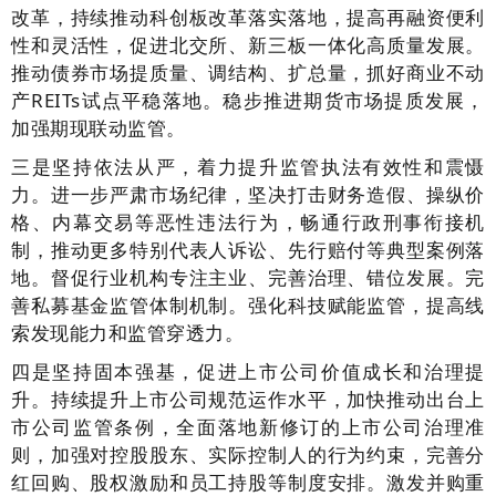
改革，持续推动科创板改革落实落地，提高再融资便利
性和灵活性，促进北交所、新三板一体化高质量发展。
推动债券市场提质量、调结构、扩总量，抓好商业不动
产REITs试点平稳落地。稳步推进期货市场提质发展，
加强期现联动监管。
三是坚持依法从严，着力提升监管执法有效性和震慑
力。进一步严肃市场纪律，坚决打击财务造假、操纵价
格、内幕交易等恶性违法行为，畅通行政刑事衔接机
制，推动更多特别代表人诉讼、先行赔付等典型案例落
地。督促行业机构专注主业、完善治理、错位发展。完
善私募基金监管体制机制。强化科技赋能监管，提高线
索发现能力和监管穿透力。
四是坚持固本强基，促进上市公司价值成长和治理提
升。持续提升上市公司规范运作水平，加快推动出台上
市公司监管条例，全面落地新修订的上市公司治理准
则，加强对控股股东、实际控制人的行为约束，完善分
红回购、股权激励和员工持股等制度安排。激发并购重