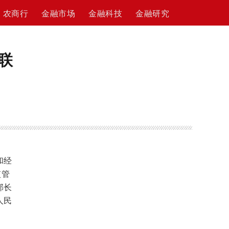
农商行
金融市场
金融科技
金融研究
联
和经
监管
部长
人民