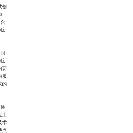
技创
加
融合
创新
在国
创新
构要
融服
求的
优质
点工
技术
特点