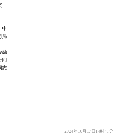
贷
、中
司局
、
金融
行间
同志
2024年10月17日14时41分