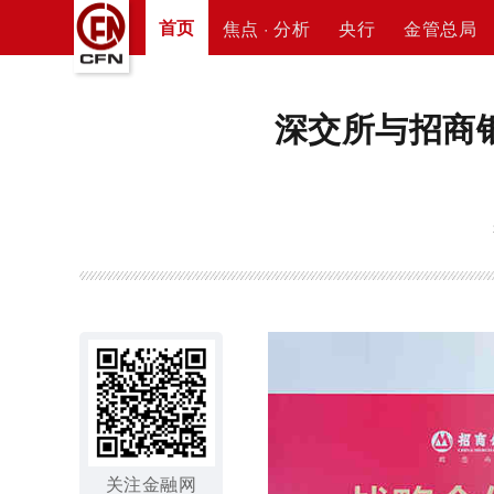
首页
焦点 · 分析
央行
金管总局
深交所与招商
关注金融网