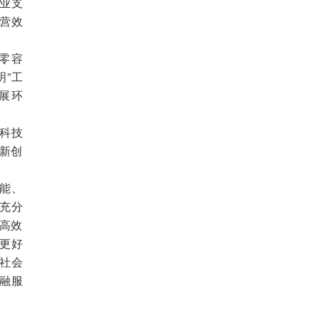
业支
营效
零容
明”工
展环
科技
创新创
能、
充分
面高效
更好
社会
金融服