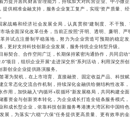
着力提升居民财富管理能力，持续加大对民营企业、中小微企
，提供精准金融支持，服务企业复工复产，实现“资产质量、经
。
国家战略和经济社会发展全局，认真贯彻“建制度、不干预、
本市场全面深化改革任务，当前正按照“开明、透明、廉明、严
改革并试点注册制平稳落地，努力为企业营造可预期的稳定发
感，更好支持科技创新企业发展，服务传统企业转型升级。
目标契合、合作空间广泛，长期保持紧密沟通协作，共同启动“
.0”项目，组织企业开展“走进深交所”系列活动，利用深交所
创新创业企业提供路演服务。
署为契机，在上市培育、直接融资、固定收益产品、科技赋
建立常态化交流合作机制，持续深化金融供给侧结构性改革，
水作用，加快融入“内循环+双循环”新发展格局，共同构建全
储蓄资金与创新资本转化，为企业成长打造全链条服务模式，
业和成长型企业，依靠科技创新服务粤港澳大湾区和中国特色
发展，为落实“六稳”“六保”任务提供更高质量、更有效率的