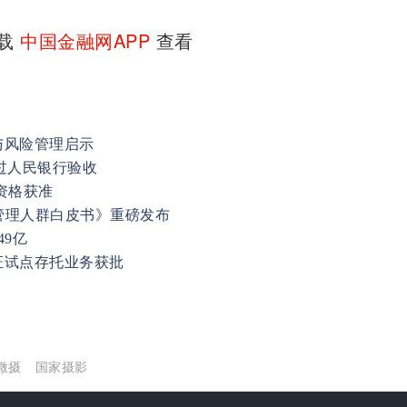
下载
中国金融网APP
查看
与风险管理启示
过人民银行验收
资格获准
富管理人群白皮书》重磅发布
9亿
证试点存托业务获批
微摄
国家摄影