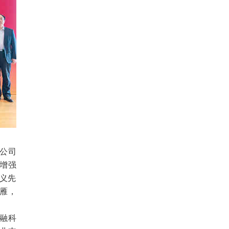
公司
增强
主义先
雁，
融科