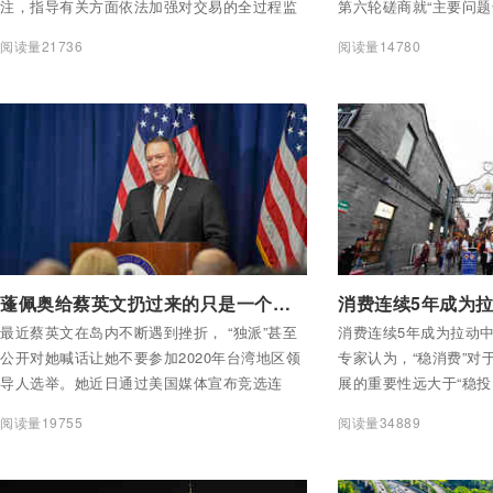
注，指导有关方面依法加强对交易的全过程监
第六轮磋商就“主要问题
管。
本轮磋商中双方进一步
阅读量21736
阅读量14780
绕协议文本开展谈判，
取得实质性进展。此外
推特账户上宣布将推迟
品关税的计划。
付费后查看全部内容
付费后查看全部内容
蓬佩奥给蔡英文扔过来的只是一个糖果
最近蔡英文在岛内不断遇到挫折， “独派”甚至
消费连续5年成为拉动
公开对她喊话让她不要参加2020年台湾地区领
专家认为，“稳消费”对
导人选举。她近日通过美国媒体宣布竞选连
展的重要性远大于“稳投
任，意图“昭告天下”她就是美国的“台湾总督”。
费潜力，促进形成强大
阅读量19755
阅读量34889
中国经济行稳致远的重
紧要课题——