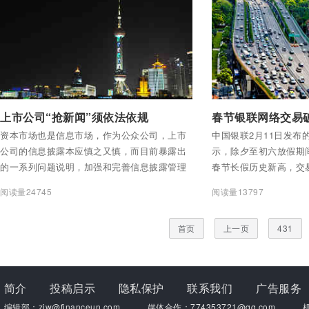
付费后查看全部内容
付费后查看全部内容
上市公司“抢新闻”须依法依规
春节银联网络交易
资本市场也是信息市场，作为公众公司，上市
中国银联2月11日发布
公司的信息披露本应慎之又慎，而目前暴露出
示，除夕至初六放假期
的一系列问题说明，加强和完善信息披露管理
春节长假历史新高，交
的严肃性、全面性已刻不容缓。
元，达1.16万亿元，较
阅读量24745
阅读量13797
不仅国人消费升级趋势
境外人士赴中国体验年
首页
上一页
431
简介
投稿启示
隐私保护
联系我们
广告服务
编辑部：zjw@financeun.com
媒体合作：774353721@qq.com
机