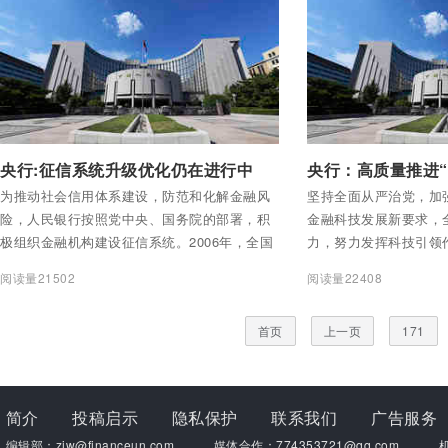
付费后查看全部内容
付费后查看全部内容
央行:征信系统升级优化仍在进行中
为推动社会信用体系建设，防范和化解金融风
坚持全面从严治党，加
险，人民银行按照党中央、国务院的部署，积
金融科技发展新要求，
极组织金融机构建设征信系统。2006年，全国
力，努力发挥科技引领
集中统一的企业和个人征信系统正式上线。中
推进“数字央行”建设；
阅读量21502
阅读量22408
国人民银行征信中心具体负责建设、运行和维
防控金融风险；加强研
护征信系统。
规范应用；加强标准供
首页
上一页
171
理融合。
简介
投稿启示
隐私保护
联系我们
广告服务
编辑部：zjw@financeun.com
媒体合作：774353721@qq.com
机