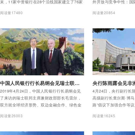
末，11家中资银行在28个沿线国家建立了76家
外开放与竞争中性：国
一级机构，来自22个沿线国家的近50家银行在
示”为主题，来自中外
阅读量17480
阅读量20854
中国开展业务。国际合作全面深化。中国人民
部门和国际货币基金组
银行与21个沿线国家的央行签署了双边本币互
织等国际机构的代表出
换。
中国人民银行副行长陈
辞。
付费后查看全部内容
付费后查看全部内容
中国人民银行行长易纲会见瑞士联邦主席兼财政部部长毛雷尔
2019年4月24日，中国人民银行行长易纲会见
4月24日，央行副行长
了来访的瑞士联邦主席兼财政部部长毛雷尔，
高级副行长查尔斯·博马
双方就全球经济形势、双边金融合作、绿色金
路”倡议下加强合作等
融等议题交换了意见。
阅读量26003
阅读量16245