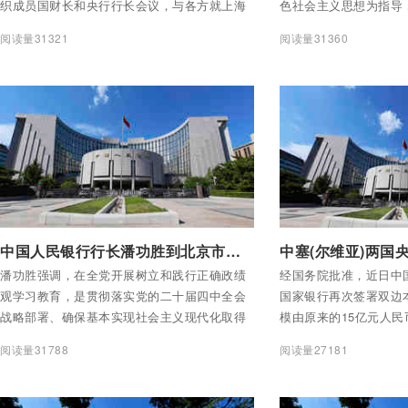
织成员国财长和央行行长会议，与各方就上海
色社会主义思想为指导
合作组织成员国财金合作、货币政策形势及金
和二十届历次全会精神
阅读量31321
阅读量31360
融稳定风险等议题进行讨论。会议期间，邹澜
议和中国人民银行工作
副行长会见了吉尔吉斯斯坦央行副行长阿扎特·
2026年组织人事工作
艾别科维奇·科祖别科夫，就深化双方合作交换
行党委书记、行长潘功
了意见。
监委驻中国人民银行纪
民银行党委委员曲吉山
付费后查看全部内容
付费后查看全部内容
中国人民银行行长潘功胜到北京市分行调研督导树立和践行正确政绩观学习教育开展情况
潘功胜强调，在全党开展树立和践行正确政绩
经国务院批准，近日中
观学习教育，是贯彻落实党的二十届四中全会
国家银行再次签署双边
战略部署、确保基本实现社会主义现代化取得
模由原来的15亿元人民
决定性进展的必然要求，是践行党的根本宗
尔扩大至50亿元人民币/
阅读量31788
阅读量27181
旨、夯实党的执政根基的重要举措，是巩固拓
尔，协议有效期五年，
展党内集中学习教育成果、持之以恒推进全面
双方再次签署双边本币
从严治党的有效途径。人民银行系统各级党组
有助于进一步深化两国