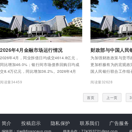
织要深入学习贯彻习近平总书记重要讲话和重
边贸易和投资便利化，
要指示批示精神，认真落实中央树立和践行正
确政绩观学习教育各项部署要求。
付费后查看全部内容
付费后查看全部内容
2026年4月金融市场运行情况
2026年4月，同业拆借日均成交4614.8亿元，
为加强财政政策与货币
同比增加46.0%；银行间市场债券回购日均成
更加积极有为的宏观政
交8.4万亿元，同比增加36.2%。2026年4月
国人民银行联合工作组
末，同业拆借未到期余额1.1万亿元，银行间市
财政部党组成员、副部
阅读量34459
阅读量32628
场债券回购未到期余额10.5万亿元。
党委委员、副行长邹澜
首页
上一页
3
简介
投稿启示
隐私保护
联系我们
广告服务
编辑部：zjw@financeun.com
媒体合作：774353721@qq.com
机