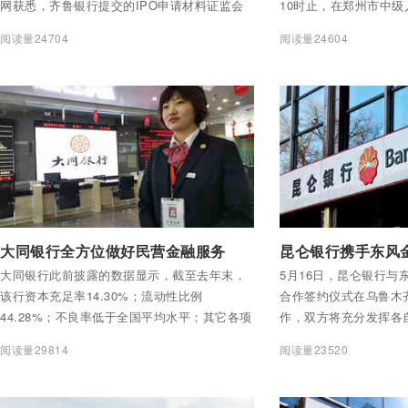
网获悉，齐鲁银行提交的IPO申请材料证监会
10时止，在郑州市中
已接收。
卖网络平台上公开拍卖3
阅读量24704
阅读量24604
起拍价5.364亿元。
付费后查看全部内容
付费后查看全部内容
大同银行全方位做好民营金融服务
大同银行此前披露的数据显示，截至去年末，
5月16日，昆仑银行与
该行资本充足率14.30%；流动性比例
合作签约仪式在乌鲁木
44.28%；不良率低于全国平均水平；其它各项
作，双方将充分发挥各
监管指标均严格控制在监管指标之内，整体业
分共享客户资源、共同
阅读量29814
阅读量23520
务基础扎实，风险可控。
汽车金融产品，通过场
式，共同打造基于信用卡
务生态圈。