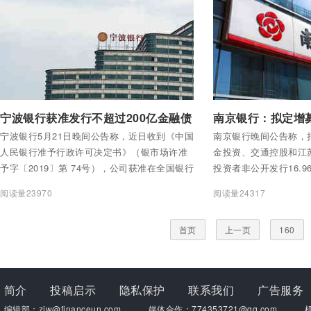
付费后查看全部内容
付费后查看全部内容
宁波银行获准发行不超过200亿金融债
宁波银行5月21日晚间公告称，近日收到《中国
南京银行晚间公告称，
人民银行准予行政许可决定书》（银市场许准
金投资、交通控股和江
予字〔2019〕第 74号），公司获准在全国银行
投资者非公开发行16.
间债券市场公开发行不超过 200 亿元人民币的
额不超过人民币140亿
阅读量23970
阅读量24317
金融债券，专项用于发放小型微型企业贷款。
将全部用于补充公司核
首页
上一页
160
简介
投稿启示
隐私保护
联系我们
广告服务
编辑部：zjw@financeun.com
媒体合作：774353721@qq.com
机