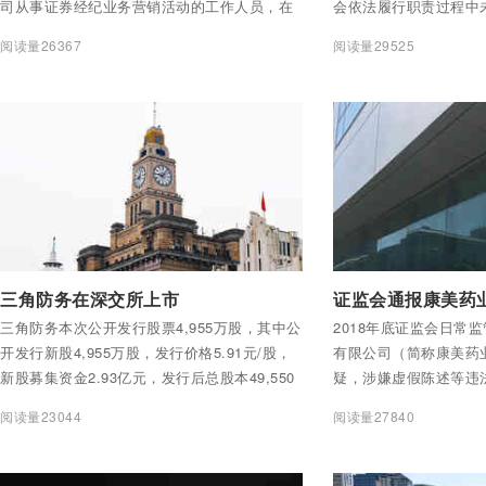
司从事证券经纪业务营销活动的工作人员，在
会依法履行职责过程中
2016年至2017年期间存在替客户办理证券交易
阅读量26367
阅读量29525
操作的行为。上述行为违反了《证券经纪人管
理暂行规定》（证监会公告〔2009〕2号）第
十三条的有关规定。
付费后查看全部内容
付费后查看全部内容
三角防务在深交所上市
证监会通报康美药
三角防务本次公开发行股票4,955万股，其中公
2018年底证监会日常
开发行新股4,955万股，发行价格5.91元/股，
有限公司（简称康美药
新股募集资金2.93亿元，发行后总股本49,550
疑，涉嫌虚假陈述等违
万股。
调查。
阅读量23044
阅读量27840