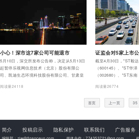
付费后查看全部内容
付费后查看全部内容
小心！深市这7家公司可能退市
5月10日，深交所发布公告称，决定从5月13日
截至4月30日，*ST毅达
起暂停乐视网信息技术（北京）股份有限公
（600145）、*ST华泽
司、凯迪生态环境科技股份有限公司、甘肃皇
（002680）、*ST东南
台酒业股份有限公司、湖南千山制药机械股份
年年度报告。证监会决
阅读量24118
阅读量26774
有限公司和金亚科技股份有限公司股票上市；
露违法行为立案调查。
从5月15日起暂停德奥通用航空股份有限公司、
首页
上一页
35
山东龙力生物科技股份有限公司股票上市。
简介
投稿启示
隐私保护
联系我们
广告服务
编辑部：zjw@financeun.com
媒体合作：774353721@qq.com
机