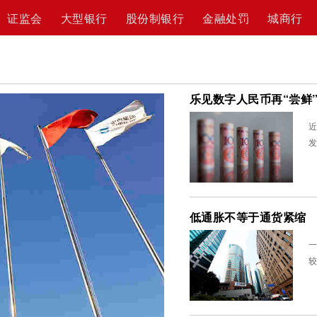
证监会
大型银行
股份制银行
金融处罚
城商行
乐见数字人民币再“尝鲜
近
发
低通胀不等于通货紧缩
一
较