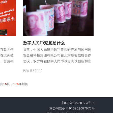
付费后查看全部内容
数字人民币究竟是什么
内存款为何
日前，中国人民银行数字货币研究所与国网雄
卡在境外被
安金融科技集团有限公司在北京签署战略合作
游，曾用银
协议，双方将在数字人民币试点测试创新和应
了几个月，银
用领域开展战略合作。
阅读量28117
出国，并称
孙女士顿感
共
15
页，
176
条新闻
该银行卡，
保管，且银
士查询账户
国后依然在
京ICP备07028173号 -1
京公网安备11010202007075号