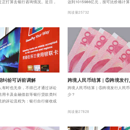
近正打算去银行咨询情况。近日，
达到1015986亿元，按可比价格计
行发文取消信用卡透支利率上限和
增长2.3%。
4
阅读量25732
引起不少信用卡用户的关注。
全部内容
付费后查看全部内容
期纠纷可诉前调解
人有时也无奈，不得已才通过诉讼
跨境人民币结算 | ⑤跨境发行人民
信用卡及金融借款等银行贷款类纠
少？
统的诉讼流程为：银行自行催收或
催收—诉前准备—起诉、送达、开
5
阅读量27828
判—强制执行—欠款人列入失信人
高消费。