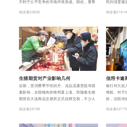
不利于公平竞争的市场环境形成。因此，要尊
民刘清雯最
重公众支付选择权，鼓励相关经营主体在保障
中国人民银
阅读量20892
阅读量2161
现金收付渠道通畅的前提下，选择安全合法的
下限管理，
非现金支付工具。
付费后查看全部内容
付费后查看
生猪期货对产业影响几何
信用卡逾
近期，受消费季节性回升、冻品流通受阻等因
银行对欠款
素影响，全国猪肉价格明显上涨。而随着生猪
维权。对于
期货在大连商品交易所正式挂牌交易，不少人
纷，法院传
担心期货会放大猪肉价格波动。对此，专家表
委托第三方
阅读量26796
阅读量3277
示，决定猪肉价格的主要因素是供需。目前，
庭审理—宣
我国猪肉需求相对稳定，虽然供应仍处于偏紧
名单或限制
状态，但未来一段时间价格上涨空间有限。