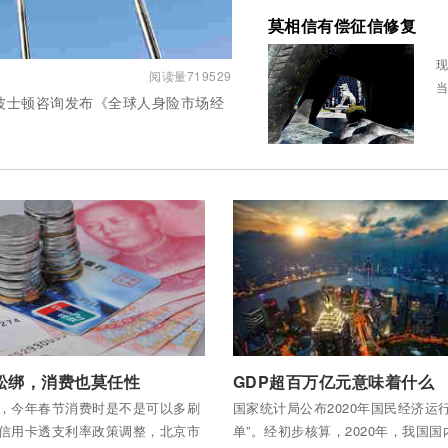
莫相信有偿征信修复
现
阅读量719529
当
波士顿咨询发布《全球人身险市场经
全部内容
付费后查看全部内容
松绑，消费也莫任性
GDP超百万亿元意味着什么
了，今年春节消费时是不是可以多刷
国家统计局公布2020年国民经济运行
说信用卡透支利率政策调整，北京市
单”。经初步核算，2020年，我国