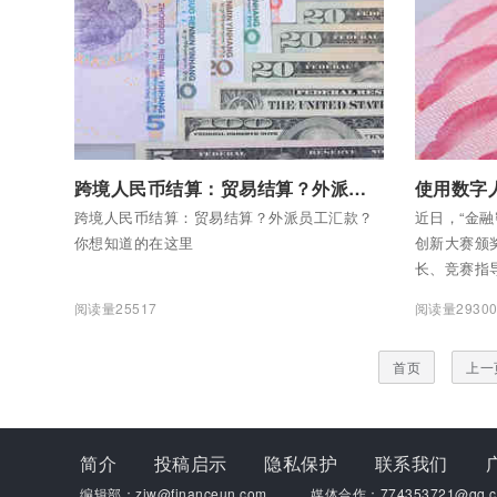
付费后查看全部内容
付费后查看
跨境人民币结算：贸易结算？外派员工汇款？你想知道的在这里
使用数字
跨境人民币结算：贸易结算？外派员工汇款？
近日，“金融
你想知道的在这里
创新大赛颁
长、竞赛指
组成员为获
阅读量25517
阅读量2930
首页
上一
简介
投稿启示
隐私保护
联系我们
编辑部：zjw@financeun.com
媒体合作：774353721@qq.c