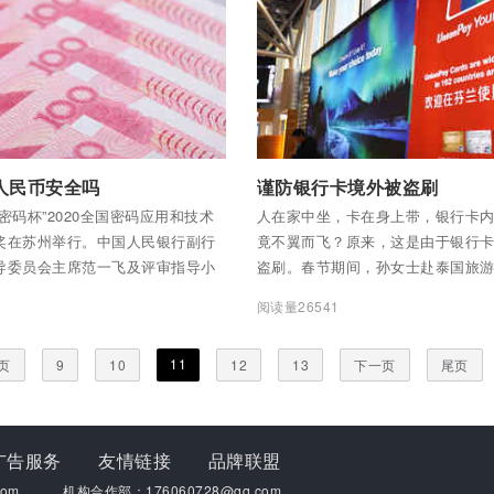
全部内容
付费后查看全部内容
人民币安全吗
谨防银行卡境外被盗刷
密码杯”2020全国密码应用和技术
人在家中坐，卡在身上带，银行卡
奖在苏州举行。中国人民银行副行
竟不翼而飞？原来，这是由于银行
导委员会主席范一飞及评审指导小
盗刷。春节期间，孙女士赴泰国旅
奖团队颁发了数字人民币奖金。
行卡在泰国某商户消费550元。过
0
阅读量26541
行客服致电孙女士询问她近期是否
其银行卡发生了30多笔异常消费。
11
页
9
10
12
13
下一页
尾页
疑惑，因为她自回国后从未使用过
涉案银行卡也从未丢失，一直由其
行卡密码信息只有本人知晓。孙女
交易明细后才发现，其银行卡自回
广告服务
友情链接
品牌联盟
泰国发生了31笔异常消费。
om
机构合作部：176060728@qq.com