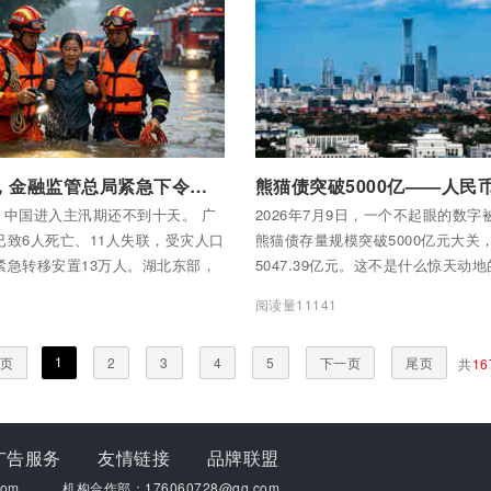
全部内容
付费后查看全部内容
面对灾情，金融监管总局紧急下令：银行不得抽贷断贷！保险公司能赔快赔、应赔尽赔！
月，中国进入主汛期还不到十天。 广
2026年7月9日，一个不起眼的数字
已致6人死亡、11人失联，受灾人口
熊猫债存量规模突破5000亿元大关
，紧急转移安置13万人。湖北东部，
5047.39亿元。这不是什么惊天动
大风造成1.46万人受灾，11人死
隔壁美债市场一天的交易量都不止
5
阅读量11141
联。甘肃陇南宕昌县，山体滑坡造成
这5000亿背后藏着一个信号：人民
最终21人遇难。
东西用的钱”，变成“借钱用的钱”。
1
页
2
3
4
5
下一页
尾页
共
16
广告服务
友情链接
品牌联盟
om
机构合作部：176060728@qq.com