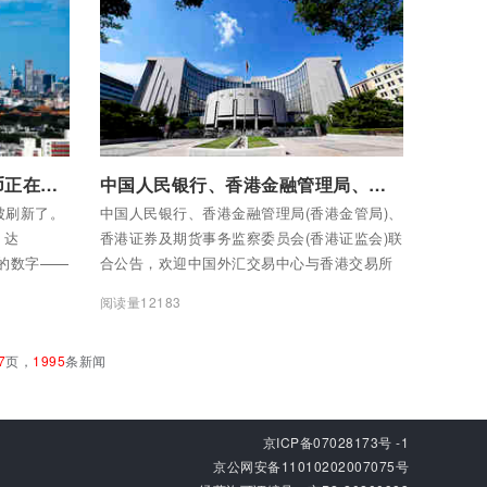
付费后查看全部内容
熊猫债突破5000亿——人民币正在变成“全球硬通货”
中国人民银行、香港金融管理局、香港证券及期货事务监察委员会关于在港建设交易平台的联合公告
被刷新了。
中国人民银行、香港金融管理局(香港金管局)、
，达
香港证券及期货事务监察委员会(香港证监会)联
地的数字——
合公告，欢迎中国外汇交易中心与香港交易所
这个数。但
共建香港电子固定收益及货币交易平台（交易
阅读量12183
币正在从“买
平台），以进一步深化两地金融市场的合作，
巩固提升香港国际金融中心及离岸人民币业务
7
页，
1995
条新闻
枢纽的地位。
京ICP备07028173号 -1
京公网安备11010202007075号