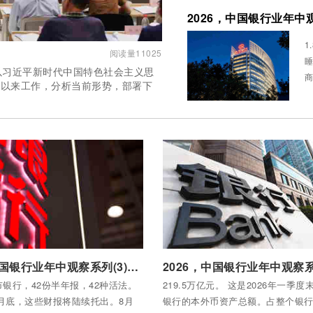
2026，中国银行业年
1
阅读量11025
睡
议以习近平新时代中国特色社会主义思
商
年以来工作，分析当前形势，部署下
念
全部内容
付费后查看全部内容
2026，中国银行业年中观察系列(3)：42家A股银行的中报画像
市银行，42份半年报，42种活法。
219.5万亿元。 这是2026年一季
8月底，这些财报将陆续托出。8月
银行的本外币资产总额。占整个银