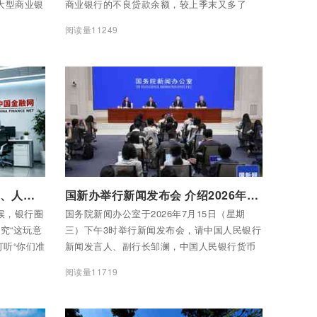
是大型商业银
商业银行的不良贷款余额，较上季末又多了
5.4%。
1742亿元。 一面是赚钱越来越难，一面是坏账
阅读量11249
越堆越高。2026年上半年的中国银行业，就在
这对矛盾中硬扛着往前走。
付费后查看全部内容
AI与银行这三年：惶恐、教训、人才、数据质量与头部玩家群像
国新办举行新闻发布会 介绍2026年上半年货币政策执行和金融统计数据情况
时候，银行圈
国务院新闻办公室于2026年7月15日（星期
究“这玩意
三）下午3时举行新闻发布会，请中国人民银行
打听“你们准
新闻发言人、副行长邹澜，中国人民银行货币
AI会不会
政策司司长谢光启，中国人民银行新闻发言
阅读量11719
人、调查统计司司长闫先东介绍2026年上半年
货币政策执行和金融统计数据情况，并答记者
问。以下为文字实录。