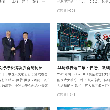
最热闹——工行、建行、农行、中
构总资产的44.4%。 10.6%。 这
邮储、交行，近20家银行扎堆交
行的资产同比增速。而股份制银行只有
7
阅读量10501
之前，已经有几家按捺不住，提前晒
全部内容
付费后查看全部内容
中国人民银行行长潘功胜会见利比亚央行行长纳吉·伊萨·贝尔卡西姆
月15日，中国人民银行行长潘功胜会
2023年初，ChatGPT横空出世的
行行长纳吉·伊萨·贝尔卡西姆。双方
的反应大致分三种：有人连夜开会研
金融形势、中利经济金融合作等议
儿到底能不能用”；有人私下跟同行
见。
备怎么搞”；更多的人是心里发毛——
9
阅读量11648
把我的饭碗端了？