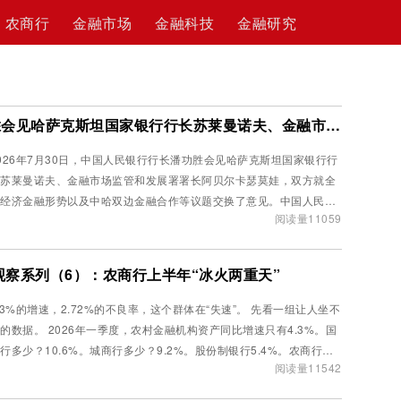
农商行
金融市场
金融科技
金融研究
中国人民银行行长潘功胜会见哈萨克斯坦国家银行行长苏莱曼诺夫、金融市场监管和发展署署长阿贝尔卡瑟莫娃
026年7月30日，中国人民银行行长潘功胜会见哈萨克斯坦国家银行行
苏莱曼诺夫、金融市场监管和发展署署长阿贝尔卡瑟莫娃，双方就全
经济金融形势以及中哈双边金融合作等议题交换了意见。中国人民银
阅读量11059
副行长宣昌能参...
观察系列（6）：农商行上半年“冰火两重天”
.3%的增速，2.72%的不良率，这个群体在“失速”。 先看一组让人坐不
2026年一季度，农村金融机构资产同比增速只有4.3%。国
行多少？10.6%。城商行多少？9.2%。股份制银行5.4%。农商行在
阅读量11542
类银行里垫底...