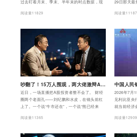
过去盯着月末、季末、半年末的时点数据，现
29日那天
在看的是每一天。 考核变了，说明打法变了。
行、招行、
阅读量11829
阅读量1118
卷。 在此
了成绩单。
付费后查看全部内容
付费后查看
吵翻了！15万人围观，两大佬激辩A股：牛回头还是熊出没？
近日，一场直播把A股投资者整不会了。 财经
2026年7
圈两个老面孔——刘纪鹏和水皮，在镜头前杠
见利比亚央
上了。一个说“牛市还在”，一个说“熊已经来
就当前经济
了”。直播观看人数超过15万，弹幕刷得飞起。
题交换了意
阅读量11365
阅读量1290
场面一度挺尴尬。