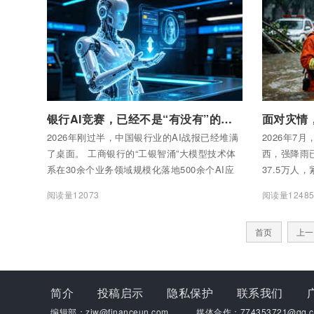
付费后查看全部内容
付费后查看
银行AI竞赛，已经不是“有没有”的问题了：谁跟不上，谁出局
2026年刚过半，中国银行业的AI战报已经堆满
2026年7
了桌面。 工商银行的“工银智涌”大模型技术体
西，强降雨
系在30余个业务领域规模化落地500余个AI应
37.5万人
用，AI数字员工年承担工作量5.5万人年。招商
强降雨和雷暴
阅读量12073
阅读量1248
银行推行“AI First”理念，2025年全年实现AI替
亡、1人失
代1556万小时人工效能，智能客服“小招”日均
33人被困，
首页
上一
对话超100万次。邮储银行已落地超370个大模
型应用场景，日均大模型调用超600万次。浦发
银行上线超2500个金融智能体，其中近200个
深度嵌入真实业务流程。
简介
投稿启示
隐私保护
联系我们
编辑部：zjw@financeun.com
媒体合作：774353721@qq.c