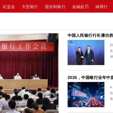
证监会
大型银行
股份制银行
金融处罚
城商行
2
长
球
行
2026，中国银行业年中
4
住的数据。 
有
各