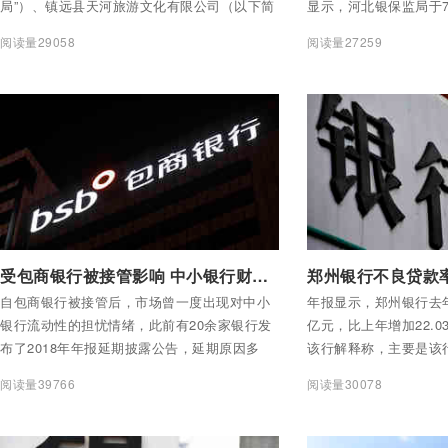
局”）、镇远县天河旅游文化有限公司（以下简
显示，河北银保监局于7
称“天河旅游”）、镇远县吉源房地产开发有限公
张家口银行行长。同日
阅读量29058
阅读量27259
司（以下简称“镇远吉源”）、贵州吉源房地产开
布《河北银保监局关于
发有限公司（以下简称“贵州吉源”）、唐猛、唐
批复》，称核准苏娜河
勇、方艳、唐晓荣、唐燕等。
限公司（后称“幸福消费
格，核准李博河北幸福
副总裁任职资格。
付费后查看全部内容
付费后查看全部内容
受包商银行被接管影响 中小银行财报持续“难产”
自包商银行被接管后，市场曾一度出现对中小
年报显示，郑州银行去年
银行流动性的担忧情绪，此前有20余家银行发
亿元，比上年增加22.03
布了2018年年报延期披露公告，延期原因多
该行解释称，主要是该
为“审计工作仍在进行”。北京商报记者梳理中国
资产质量状况，进一步
阅读量39766
阅读量30078
货币网披露的信息发现，截至目前，仍有8家银
致。其中，发放贷款及垫
行尚未披露2018年年报，其中包括邹平农商
元，较2017年增加17.
行、广饶农商行、博兴农商行、成都农商行、
97.79%。