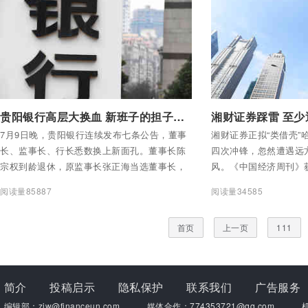
浙江衢州柯城农商行在内的5家农商行；锦州银
行、攀枝花农商行在内的2家城商行以及全国性
股份制银行之一的恒丰银行。
付费后查看全部内容
付费后查看全部内容
贵阳银行高层大换血 新班子的担子并不轻松
7月9日晚，贵阳银行连续发布七条公告，董事
湘财证券正拟“类借壳”
长、监事长、行长悉数换上新面孔。董事长陈
四次冲锋，忽然遭遇远
宗权到龄退休，原监事长张正海当选董事长，
风。《中国经济周刊》
原董事、副行长杨琪出任监事长，原副行长夏
证券累计至少有近15
阅读量85887
阅读量34585
玉琳升任行长。
兴国际创始人罗静的金
首页
上一页
111
简介
投稿启示
隐私保护
联系我们
广告服务
编辑部：zjw@financeun.com
媒体合作：774353721@qq.com
机