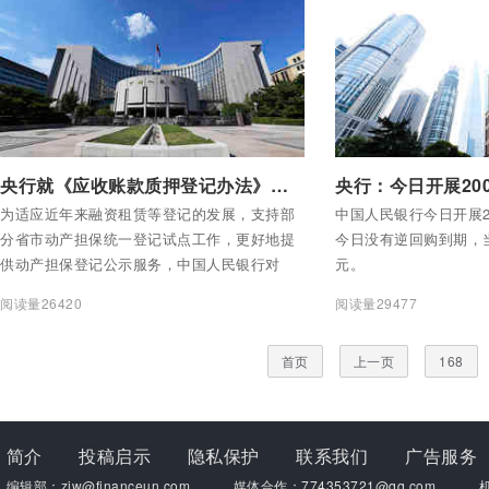
付费后查看全部内容
付费后查看全部内容
央行就《应收账款质押登记办法》公开征求意见
央行：今日开展20
为适应近年来融资租赁等登记的发展，支持部
中国人民银行今日开展2
分省市动产担保统一登记试点工作，更好地提
今日没有逆回购到期，当
供动产担保登记公示服务，中国人民银行对
元。
《应收账款质押登记办法》（中国人民银行令
阅读量26420
阅读量29477
〔2017〕第3号发布）进行了修订，现向社会
公开征求意见。
首页
上一页
168
简介
投稿启示
隐私保护
联系我们
广告服务
编辑部：zjw@financeun.com
媒体合作：774353721@qq.com
机