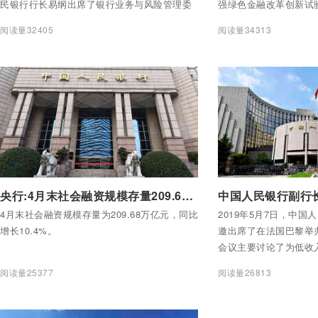
民银行行长易纲出席了银行业务与风险管理委
强绿色金融改革创新试
员会、新兴经济体行长会、经济顾问委员会会
色金融改革创新试验区
阅读量32405
阅读量34313
议、全球经济形势会和董事会等系列会议，与
有关事项通知如下
会央行行长们就全球经济金融形势以及宏观政
策应对等问题进行了交流和研讨。（完）
付费后查看全部内容
付费后查看全部内容
央行:4月末社会融资规模存量209.68万亿
4月末社会融资规模存量为209.68万亿元，同比
2019年5月7日，中
增长10.4%。
邀出席了在法国巴黎举
会议主要讨论了为低收
融资问题。陈雨露副行
阅读量25377
阅读量26813
上作了引导发言。