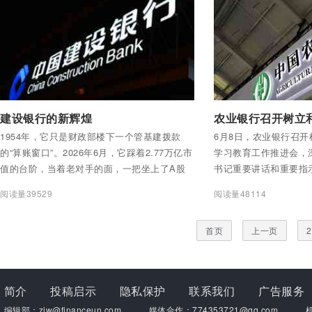
付费后查看全部内容
付费后查看全部内容
建设银行的新辉煌
1954年，它只是财政部楼下一个管基建拨款
6月8日，农业银行召
的“算账窗口”。2026年6月，它踩着2.77万亿市
学习教育工作推进会，
值的台阶，当着老对手的面，一把坐上了A股
书记重要讲话和重要指
上市公司的头把交椅。
习教育进行再强调、再
阅读量39529
阅读量48114
育，推进突出问题集中
记、董事长谷澍出席会
首页
上一页
2
记、行长王志恒出席会
持会议，中央纪委国家
察组组长、农业银行党
偏差反面典型案例，党
简介
投稿启示
隐私保护
联系我们
广告服务
编辑部：zjw@financeun.com
媒体合作：774353721@qq.com
机