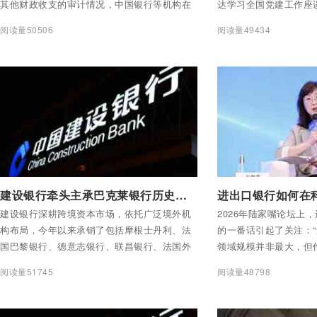
其他财政收支的审计情况，中国银行等机构在
达学习全国党建工作座
报告中被点名。
彻落实工作。邮储银行
阅读量50506
阅读量49434
持会议。
付费后查看全部内容
付费后查看全部内容
建设银行牵头主承巴克莱银行历史最大规模熊猫债
建设银行深耕跨境资本市场，依托广泛境外机
2026年陆家嘴论坛上
构布局，今年以来承销了包括摩根士丹利、法
的一番话引起了关注：
国巴黎银行、德意志银行、联昌银行、法国外
领域规模并非最大，但
贸银行、大华银行等在内的多家境外金融机构
是做导向、做质量、做
阅读量51745
阅读量48798
熊猫债，充分展现了建设银行在跨境债务资本
市场领域的专业牵头承销能力和一体化综合服
务优势。