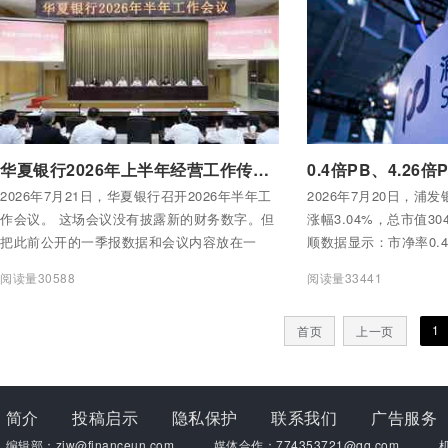
老体协”特色服务项目，走出一条金融与老年体
育深度融合的破题之路。
付费后查看全部内容
付费后查看全部内容
华夏银行2026年上半年经营工作传递了哪些信号
2026年7月21日，华夏银行召开2026年半年工
2026年7月20日，浦发
作会议。 这场会议没有披露新的财务数字。但
涨幅3.04%，总市值3
把此前公开的一季报数据和会议内容放在一
顺数据显示：市净率0.4
起，可以拼出一幅关于这家银行正在发生什么
倍。每股净资产22.63
阅读量30588
阅读量33441
的画面。 营收在狂飙，利润在微降，结构性裂
变正在加速。
1
首页
上一页
简介
投稿启示
隐私保护
联系我们
广告服务
编辑部：zjw@financeun.com
媒体合作：774353721@qq.com
机