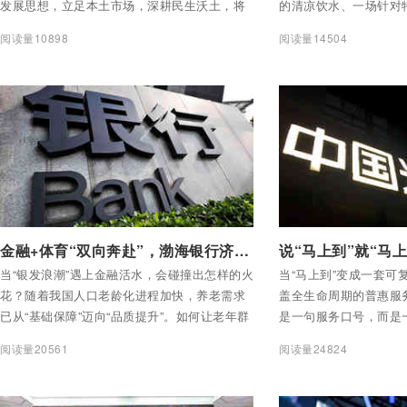
发展思想，立足本土市场，深耕民生沃土，将
的清凉饮水、一场针对
自身经营发展与守护百姓生活紧密结合。近年
2026年以来，渤海银
阅读量10898
阅读量14504
来，分行聚焦群众急难愁盼问题，从贴心上门
心”的服务理念融入日
服务、常态化金融教育，到广覆盖普惠金融、
群体、户外劳动者等重
精细化养老服务，多维度、全方位打通金融服
力度、更有温度的服务，
务“最后一公里”，用专业、温度与担当诠释“金
心答卷。
融为民”的初心使命。
付费后查看全部内容
付费后查看全部内容
金融+体育“双向奔赴”，渤海银行济南分行为“银发经济”注入新活力
当“银发浪潮”遇上金融活水，会碰撞出怎样的火
当“马上到”变成一套可
花？随着我国人口老龄化进程加快，养老需求
盖全生命周期的普惠服
已从“基础保障”迈向“品质提升”。如何让老年群
是一句服务口号，而是
体既享受到安全的金融服务，又拥有丰盈的精
企业的标志。光大银行
阅读量20561
阅读量24824
神生活？渤海银行济南分行（以下简称“分行”）
到”，给出了最直白的回
以“一个体系、三类客群、三项服务、三大支
撑”为纲，聚焦老年客户痛点，创新推出“济南市