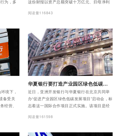
规行为，多
这份财报以资产总额突破十万亿元、归母净利
户经理被处
润两位数增长的亮眼表现，展现出经营韧性，
阅读量116843
厉处罚，彰
为其赢得了“笑着亮相”的底气；但与此同时，
、强化从业
2025年密集落地的监管罚单与合规风险，也为
这份亮眼业绩添上了一抹警示色，折射出该行
在规模扩张与风险管控间的平衡之道。
付费后查看全部内容
华夏银行要打造产业园区绿色低碳发展服务银行
场环境下，
近日，亚洲开发银行与华夏银行在北京共同举
绩备受关
办“促进产业园区绿色低碳发展项目”启动会，标
业务经营、
志着这一国际合作项目正式实施。该项目是经
面的表现，
国务院批准的主权贷款项目，是专项支持产业
阅读量161598
略与决心。
园区绿色低碳发展的金融产品。