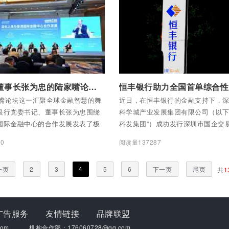
全部内容
付费后查看全部内容
浦发银行董事长张为忠的陆家嘴论坛观点对金融强国建设极具建设性
家嘴论坛这一汇聚全球金融智慧的舞
近日，在恒丰银行的金融支持下，
银行党委书记、董事长张为忠围绕
科学城产业发展集团有限公司（以下
国际金融中心的合作发展发表了极
科发集团”）成功发行深圳市国企交
观点，为加强沪港金融协作、推动
单科技创新债券。本期债券发行规模
0
阅读量137287
国建设提供了新的思路与方向。
行期限为“3+2”年，票面利率低至1.
国同评级、同期限科创债券发行利
4
一页
2
3
5
6
下一页
尾页
共
1
广告服务
友情链接
品牌联盟
om
机构合作部：176060728@qq.com