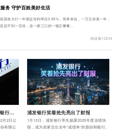
服务 守护百姓美好生活
前国有大行一年期定存利率仅0.95%，简单来说，一万元存满一年，
息还不到一百块，连一家三口的一顿正餐餐...
阅读量10224
付费后查看全部内容
兴业银行多位经理被禁止从事银行业工作
浦发银行笑着抢先亮出了财报
2月2日公
1月13日，浦发银行率先披露2025年度业绩快
股份有限公
报，成为首家交出全年“成绩单”的股份制银行。