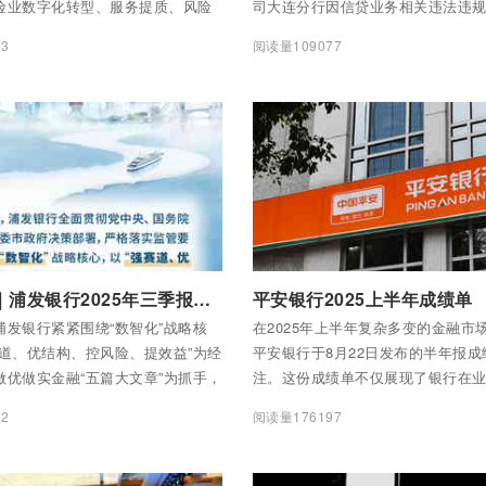
险业数字化转型、服务提质、风险
司大连分行因信贷业务相关违法违
向，要求增强金融服务的人民性，
名时任责任人受到处罚，其中4名客
3
阅读量109077
融消费者合法权益。华夏银行始终
以三年内禁止从事银行业工作的严
益保护作为金融服务的核心底色，
显了监管部门整治银行业违规行为
民、安民、利民为数字金融发展根
人员合规管理的坚定态度。
创新与人文关怀深度融合，持续以
金融服务，切实维护消费者权益、
福生活，为经济社会高质量发展注
动力。
全部内容
付费后查看全部内容
一图读懂｜浦发银行2025年三季报亮点速览
平安银行2025上半年成绩单
浦发银行紧紧围绕“数智化”战略核
在2025年上半年复杂多变的金融市
赛道、优结构、控风险、提效益”为经
平安银行于8月22日发布的半年报成
做优做实金融“五篇大文章”为抓手，
注。这份成绩单不仅展现了银行在
放、创新金融产品，持续强化对实
资产质量把控以及资本管理等多方
2
阅读量176197
持力度。前三季度，集团经营业绩
也透露出其在应对市场挑战时的策
资产负债规模稳步增长，资产质量
高质量发展基础进一步夯实。