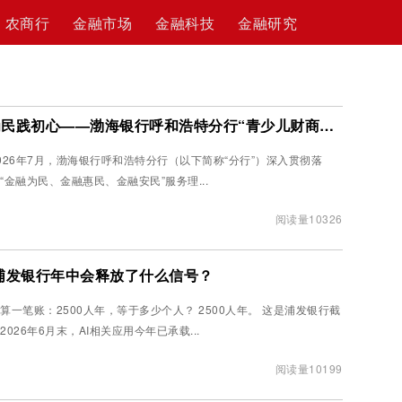
农商行
金融市场
金融科技
金融研究
财商启蒙润童心，金融为民践初心——渤海银行呼和浩特分行“青少儿财商教育月”系列活动纪实
026年7月，渤海银行呼和浩特分行（以下简称“分行”）深入贯彻落
“金融为民、金融惠民、金融安民”服务理...
阅读量10326
，浦发银行年中会释放了什么信号？
算一笔账：2500人年，等于多少个人？ 2500人年。 这是浦发银行截
2026年6月末，AI相关应用今年已承载...
阅读量10199