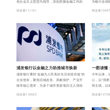
色社会主义思想为指导，深刻把握金融工作的
为银行业保
政治性、人民性，紧扣高质量发展主题，以经
防控指明方
阅读量111161
阅读量10467
营发展提升“十大行动”为关键抓手，深耕国家战
切实保障金
略、服务实体经济、锻造品牌特色、提升管理
将消费者权
效能、筑牢风控防线，经营发展呈现显著向好
以便民、惠
的态势，以一份稳中有进、进中提质的优秀答
本，让技术
卷，彰显了国有金融企业的责任与担当。
高质量数字
护航百姓幸
入不竭金融
付费后查看全部内容
付费后查看
浦发银行以金融之力助推城市焕新
浦发银行秉持“金融为人民美好生活创造价值”的
今年以来，
企业使命，聚焦旧城改造、风貌保护、产业升
心，以“强
级等核心需求，为多个城市更新项目注入强劲
营主线，以
动力，让老城区焕发新活力。
加大信贷投
阅读量118623
阅读量14759
体经济的支
持续向好，
持续改善，