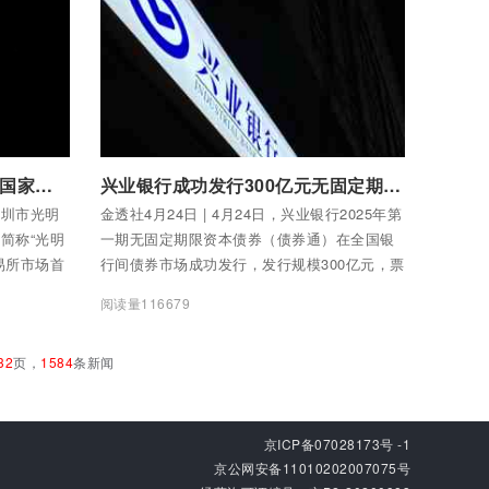
付费后查看全部内容
恒丰银行助力全国首单综合性国家科学中心科创债成功发行
兴业银行成功发行300亿元无固定期限资本债券
深圳市光明
金透社4月24日 | 4月24日，兴业银行2025年第
简称“光明
一期无固定期限资本债券（债券通）在全国银
易所市场首
行间债券市场成功发行，发行规模300亿元，票
3亿元，发
面利率2.09%。本期债券募集资金将依据适用
阅读量116679
85%，创全
法律和主管部门的批准，用于补充其他一级资
率新低。
本，对夯实兴业银行资本实力、优化资本结
32
页，
1584
条新闻
构、增强风险抵御和可持续发展能力具有重要
意义。
京ICP备07028173号 -1
京公网安备11010202007075号