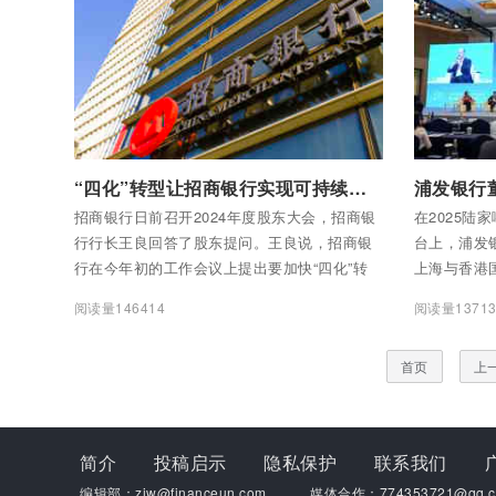
付费后查看全部内容
付费后查看
“四化”转型让招商银行实现可持续的发展
招商银行日前召开2024年度股东大会，招商银
在2025陆
行行长王良回答了股东提问。王良说，招商银
台上，浦发
行在今年初的工作会议上提出要加快“四化”转
上海与香港
型：一是加快国际化发展，让业务结构更加适
具建设性的
阅读量146414
阅读量13713
应中国企业走出去的金融服务需求，避免简单
我国金融强
依赖利率较低的单一国内市场；二是加快综合
首页
上
化发展，通过综合化经营，使收入来源更加多
元；三是加快差异化发展，避免银行业同质竞
争，要打造特色化优势；四是加快数智化转
型，利用大语言模型、人工智能、金融科技等
简介
投稿启示
隐私保护
联系我们
更好地降低成本，提升客户服务体验，防范好
编辑部：zjw@financeun.com
媒体合作：774353721@qq.c