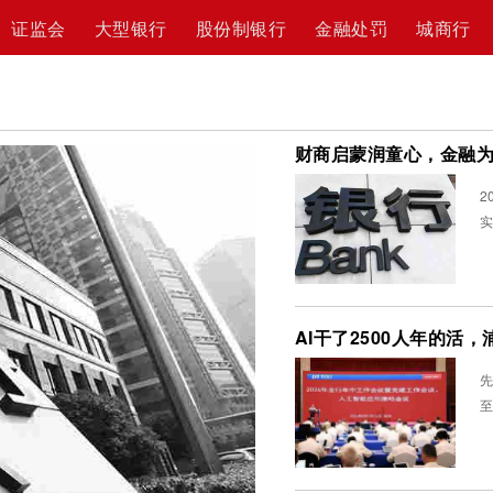
证监会
大型银行
股份制银行
金融处罚
城商行
2
实
AI干了2500人年的活
先
至