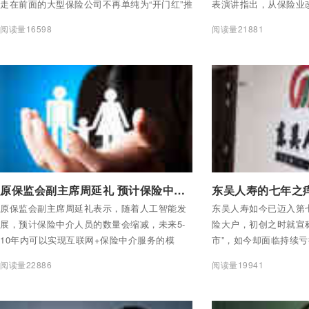
走在前面的大型保险公司不再单纯为“开门红”推
表演讲指出，从保险业
出某种特定产品，而是将竞争点转向保障全覆
就定位行业新坐标，并
阅读量16598
阅读量21881
盖服务，即通过产品升级或调整产品结构，为
问题和挑战，未来保险
消费者提供更全面、更深度的风险保障和风险
大领域实施深层次改革
管理。
付费后查看全部内容
付费后查看全部内容
原保监会副主席周延礼 预计保险中介人员数量会缩减
东吴人寿的七年之
原保监会副主席周延礼表示，随着人工智能发
东吴人寿如今已迈入第
展，预计保险中介人员的数量会缩减，未来5-
险大户，初创之时就宣
10年内可以实现互联网+保险中介服务的模
市”，如今却面临持续
式。
阅读量22886
阅读量19941