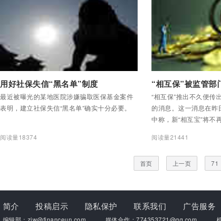
付费后查看全部内容
付费后查看全部内容
用好社保失信“黑名单”制度
最近被曝光的某地医院涉嫌骗取医保基金案件
“相互保”推出不久便传
表明，建立社保失信“黑名单”确实十分必要。
的消息。这一消息在昨
中称，新“相互宝”将不
承保。
阅读量18374
阅读量21441
首页
上一页
71
简介
投稿启示
隐私保护
联系我们
广告服务
编辑部：zjw@financeun.com
媒体合作：774353721@qq.com
机