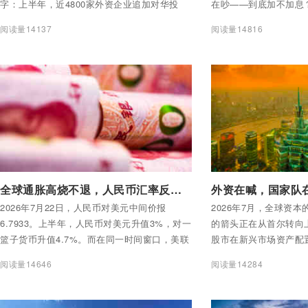
字：上半年，近4800家外资企业追加对华投
在吵——到底加不加息
资，新设外资企业数同比增长5.3%，实际使用
阅读量14137
阅读量14816
外资4021.4亿元。
付费后查看全部内容
付费后查看全部内容
全球通胀高烧不退，人民币汇率反而稳住了？半年升值3%背后的三大逻辑
2026年7月22日，人民币对美元中间价报
2026年7月，全球资
6.7933。上半年，人民币对美元升值3%，对一
的箭头正在从首尔转向
篮子货币升值4.7%。而在同一时间窗口，美联
股市在新兴市场资产配
储释放鹰派信号、欧央行加息25个基点、中东
性”上调至“超配”。高
阅读量14646
阅读量14284
战火重燃、国际油价单日暴涨9%——全球通胀
打银行同样给出超配评
的高烧，似乎并没有烧到人民币身上。