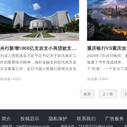
付费后查看全部内容
付费后查看全部内容
央行新增1000亿支农支小再贷款支持防汛救灾
为深入贯彻落实习近平总书记关于防汛救灾工
2026年7月20日晚间
作的重要指示精神，做好金融支持防汛救灾及
披露了半年度成绩单。 
灾后重建工作，近日中国人民银行新增支农支
个“交卷”，一个交出了
小再贷款额度1000亿元，引导和鼓励金融机构
的答卷。 重庆银行和
阅读量14522
阅读量12994
加大对广西、湖北、甘肃、浙江等受灾地区的
了半年成绩单。
经营主体特别是小微企业、个体工商户，以及
首页
上一页
2
农业、养殖企业和农户的信贷支持力度。
简介
投稿启示
隐私保护
联系我们
广告服务
编辑部：zjw@financeun.com
媒体合作：774353721@qq.com
机