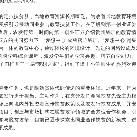
域的担当与作为。
的定点扶贫县，当地教育资源长期匮乏。为改善当地教育环境
积极引导带动同业参与教育扶贫工作。在了解到第一创业证券
成效后，农发行第一时间向第一创业证券介绍贵州锦屏的教育情
方的共同努力下，“梦想中心”成功落户锦屏。“梦想中心”是
为一体的教育中心，通过轻松的环境设计、先进的网络设施及3
发的跨学科综合课程，激发学生们的学习兴趣、培养自学能力。
子们打开了一扇“梦想之窗”，得到了隆里小学师生的热烈欢迎
重要任务，也是阻断贫困代际传递的重要途径。近年来，作为
农发行勇于担当、主动作为，在充分发挥金融扶贫先锋主力模
场上向境内外投资者宣传扶贫政策以及农发行扶贫成果，并安
项目，创造与市场机构在脱贫攻坚领域的全方位合作机会，引
参与脱贫攻坚，目前已逐步探索出同业合作扶贫的新模式，进
硕成果。