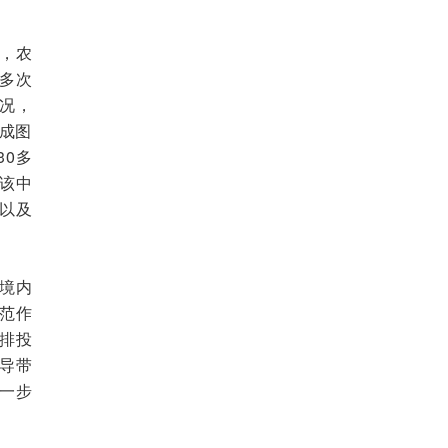
，农
多次
况，
集成图
0多
该中
以及
境内
范作
排投
导带
一步