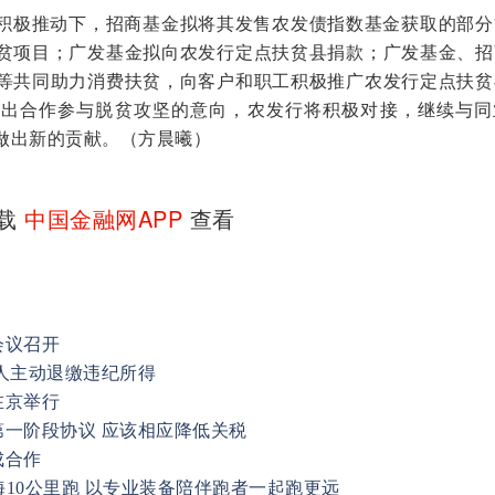
极推动下，招商基金拟将其发售农发债指数基金获取的部分
贫项目；广发基金拟向农发行定点扶贫县捐款；广发基金、招
等共同助力消费扶贫，向客户和职工积极推广农发行定点扶贫
提出合作参与脱贫攻坚的意向，农发行将积极对接，继续与同
做出新的贡献。（方晨曦）
下载
中国金融网APP
查看
会议召开
人主动退缴违纪所得
在京举行
一阶段协议 应该相应降低关税
成合作
海10公里跑 以专业装备陪伴跑者一起跑更远