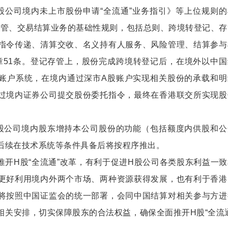
股公司境内未上市股份申请“全流通”业务指引》等上位规则的
记存管、交易结算业务的基础性规则，包括总则、跨境转登记、
指令传递、清算交收、名义持有人服务、风险管理、结算参与
章51条。登记存管上，股份完成跨境转登记后，在境外以中国
账户系统，在境内通过深市A股账户实现相关股份的承载和明
过境内证券公司提交股份委托指令，最终在香港联交所实现股
股公司境内股东增持本公司股份的功能（包括额度内供股和公
后续在技术系统等条件具备后将按程序推出。
推开H股“全流通”改革，有利于促进H股公司各类股东利益一
更好利用境内外两个市场、两种资源获得发展，也有利于香港
将按照中国证监会的统一部署，会同中国结算对相关参与方进
相关安排，切实保障股东的合法权益，确保全面推开H股“全流