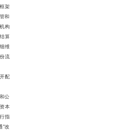
框架
存管和
机构
结算
细维
份流
开配
致和公
资本
行指
通”改