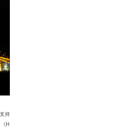
支持
了《H