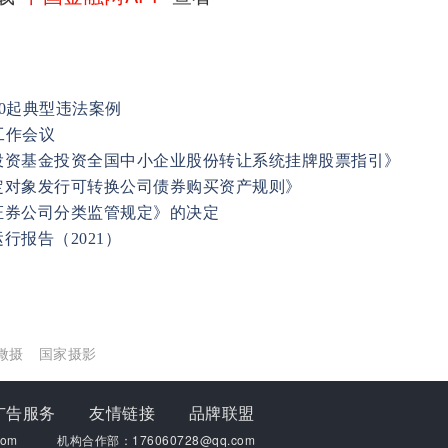
20起典型违法案例
工作会议
投资基金投资全国中小企业股份转让系统挂牌股票指引》
定对象发行可转换公司债券购买资产规则》
证券公司分类监管规定》的决定
行报告（2021）
微摄
国家摄影
广告服务
友情链接
品牌联盟
om
机构合作部：176060728@qq.com