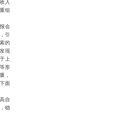
收入
重组
报会
，引
索的
发现
于上
等形
重，
下面
高自
，稳