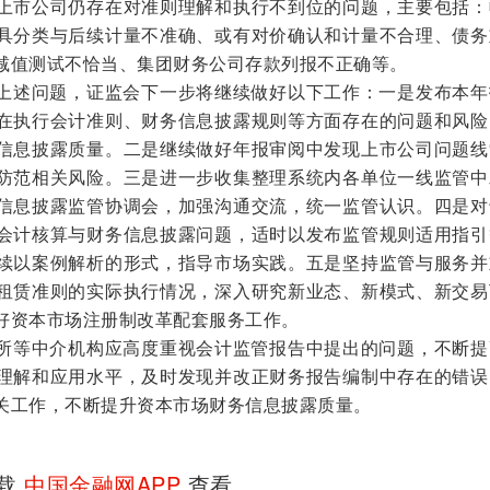
上市公司仍存在对准则理解和执行不到位的问题，主要包括：
具分类与后续计量不准确、或有对价确认和计量不合理、债务
减值测试不恰当、集团财务公司存款列报不正确等。
上述问题，证监会下一步将继续做好以下工作：一是发布本年
在执行会计准则、财务信息披露规则等方面存在的问题和风险
信息披露质量。二是继续做好年报审阅中发现上市公司问题线
防范相关风险。三是进一步收集整理系统内各单位一线监管中
信息披露监管协调会，加强沟通交流，统一监管认识。四是对
会计核算与财务信息披露问题，适时以发布监管规则适用指引
续以案例解析的形式，指导市场实践。五是坚持监管与服务并
租赁准则的实际执行情况，深入研究新业态、新模式、新交易
好资本市场注册制改革配套服务工作。
等中介机构应高度重视会计监管报告中提出的问题，不断提
理解和应用水平，及时发现并改正财务报告编制中存在的错误
关工作，不断提升资本市场财务信息披露质量。
下载
中国金融网APP
查看