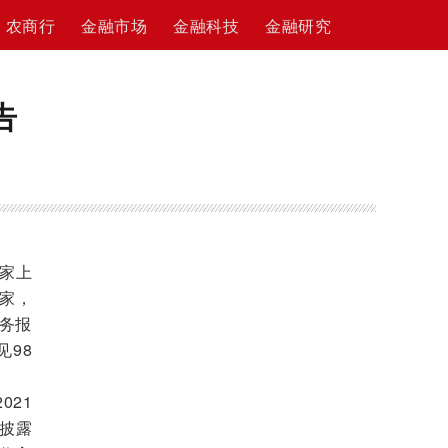
农商行
金融市场
金融科技
金融研究
告
3家上
9家，
财务报
98
021
披露