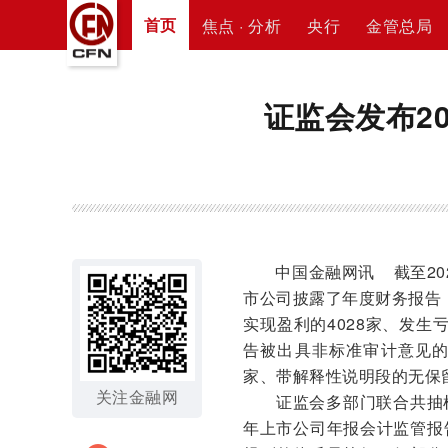
首页
焦点 · 分析
央行
金管总局
证监会发布2
中国金融网讯
截至2
市公司披露了年度财务报告，其
实现盈利的4028家、发生
告被出具非标准审计意见的
家、带解释性说明段的无保留
关注金融网
证监会多部门联合共抽样
年上市公司年报会计监管报