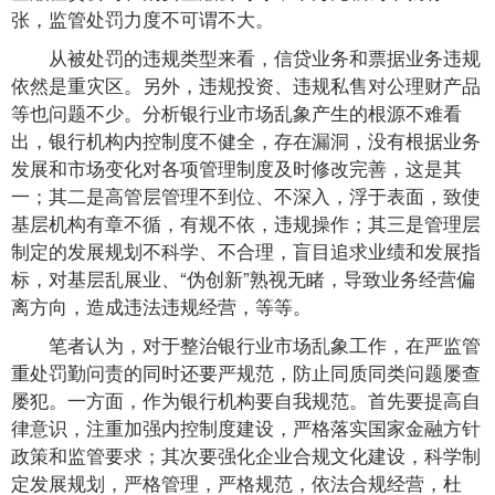
张，监管处罚力度不可谓不大。
从被处罚的违规类型来看，信贷业务和票据业务违规
依然是重灾区。另外，违规投资、违规私售对公理财产品
等也问题不少。分析银行业市场乱象产生的根源不难看
出，银行机构内控制度不健全，存在漏洞，没有根据业务
发展和市场变化对各项管理制度及时修改完善，这是其
一；其二是高管层管理不到位、不深入，浮于表面，致使
基层机构有章不循，有规不依，违规操作；其三是管理层
制定的发展规划不科学、不合理，盲目追求业绩和发展指
标，对基层乱展业、“伪创新”熟视无睹，导致业务经营偏
离方向，造成违法违规经营，等等。
笔者认为，对于整治银行业市场乱象工作，在严监管
重处罚勤问责的同时还要严规范，防止同质同类问题屡查
屡犯。一方面，作为银行机构要自我规范。首先要提高自
律意识，注重加强内控制度建设，严格落实国家金融方针
政策和监管要求；其次要强化企业合规文化建设，科学制
定发展规划，严格管理，严格规范，依法合规经营，杜